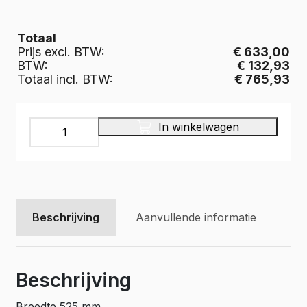
Totaal
Prijs excl. BTW:
€ 633,00
BTW:
€ 132,93
Totaal incl. BTW:
€ 765,93
Aluminium
In winkelwagen
lade-
kofferkast
ALLB525-
1C-
2KK
aantal
Beschrijving
Aanvullende informatie
Beschrijving
Breedte 525 mm.