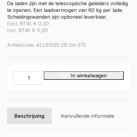
De laden zijn met de telescopische geleiders volledig
te openen. Een laadvermogen van 60 kg per lade.
Scheidingswanden zijn optioneel leverbaar.
Excl. BTW:
€
0,00
Incl. BTW:
€
0,00
Artikelcode: ALLB1025-2B-2A-375
Aluminium
In winkelwagen
ladekast
ALLB1025-
2B-
2A-
375
aantal
Beschrijving
Aanvullende informatie