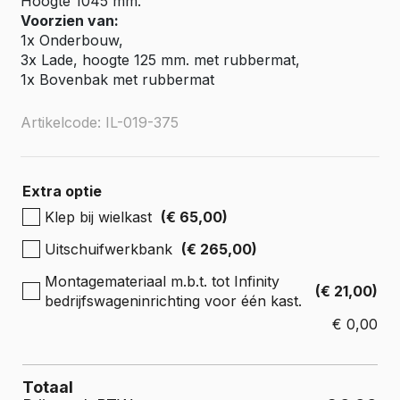
Hoogte 1045 mm.
Voorzien van:
1x Onderbouw,
3x Lade, hoogte 125 mm. met rubbermat,
1x Bovenbak met rubbermat
Artikelcode: IL-019-375
Extra optie
Klep bij wielkast
(€ 65,00)
Uitschuifwerkbank
(€ 265,00)
Montagemateriaal m.b.t. tot Infinity
(€ 21,00)
bedrijfswageninrichting voor één kast.
€
0,00
Totaal