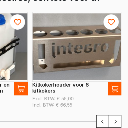
r en
Kitkokerhouder voor 6
an
kitkokers
Excl. BTW:
€
55,00
Incl. BTW:
€
66,55