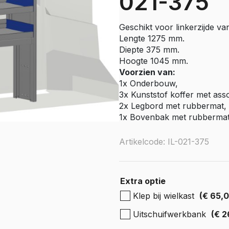
021-375
e Citan
Vito
Geschikt voor linkerzijde va
e Vito
Lengte 1275 mm.
Sprinter
Diepte 375 mm.
Hoogte 1045 mm.
olly
e Sprinter RWD
Voorzien van:
1x Onderbouw,
Nissan
3x Kunststof koffer met ass
go
Townstar
2x Legbord met rubbermat, 
1x Bovenbak met rubberma
Townstar Electric
Primastar
Artikelcode: IL-021-375
Interstar
Peugeot
Extra optie
Partner
Klep bij wielkast
(€ 65,
e Partner
ectric
Uitschuifwerkbank
(€ 2
Expert