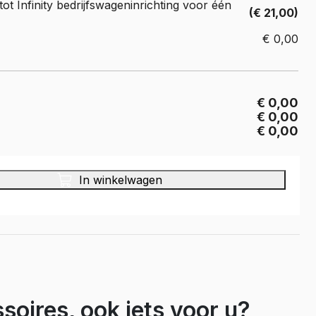
Crafter
ot Infinity bedrijfswageninrichting voor één
(€ 21,00)
e Crafter
€
0,00
€ 0,00
€ 0,00
€ 0,00
In winkelwagen
soires, ook iets voor u?