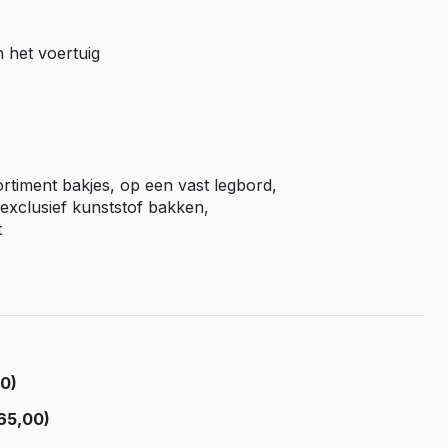
Master E-Tech
n het voertuig
Toyota
ProAce
ProAce Electric
ProAce City
ProAce City Electric
ortiment bakjes, op een vast legbord,
ProAce Max
exclusief kunststof bakken,
t
ProAce Max-e
Volkswagen
Caddy
Caddy Maxi
ID Buzz
00)
Transporter T6
65,00)
Transporter T7