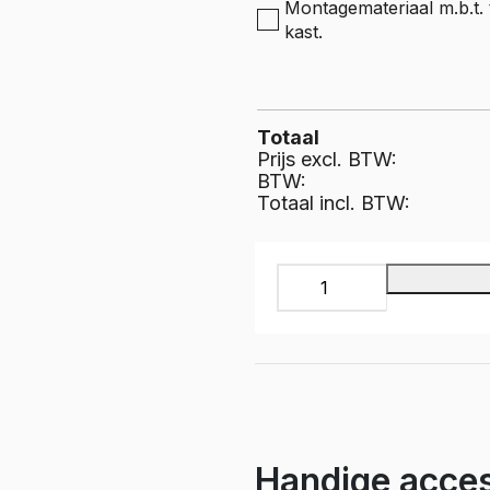
e Expert
Montagemateriaal m.b.t. t
ectric
kast.
Boxer
e Boxer
lectric
Totaal
Prijs excl. BTW:
BTW:
Totaal incl. BTW:
INFINITY
Bedrijfswageninrichting,
IL-
021-
375
aantal
Handige acces