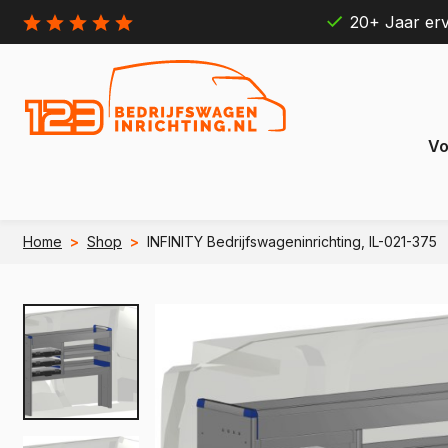
20+ Jaar erv
Vo
Home
>
Shop
>
INFINITY Bedrijfswageninrichting, IL-021-375
Citroën
Ford
Berlingo
Connect
e Berlingo
e Transit
Jumpy
Transit 
e Jumpy
e Transi
Jumper
Transit B
e Jumper
e Transit