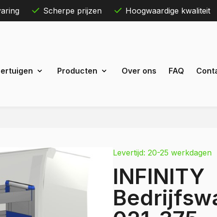
aring
Scherpe prijzen
Hoogwaardige kwaliteit
Skip
ertuigen
Producten
Over ons
FAQ
Cont
to
content
Maxus
eDeliver 3
Levertijd: 20-25 werkdagen
 Courier
eDeliver 7
INFINITY
Custom
eDeliver 9
t Custom
Bedrijfswa
Mercedes
estel
Citan
 Bestel