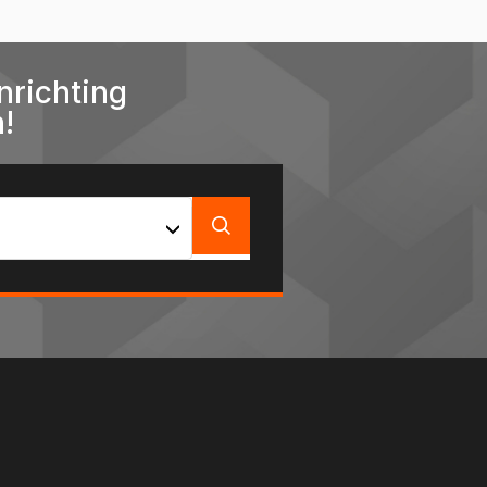
nrichting
!