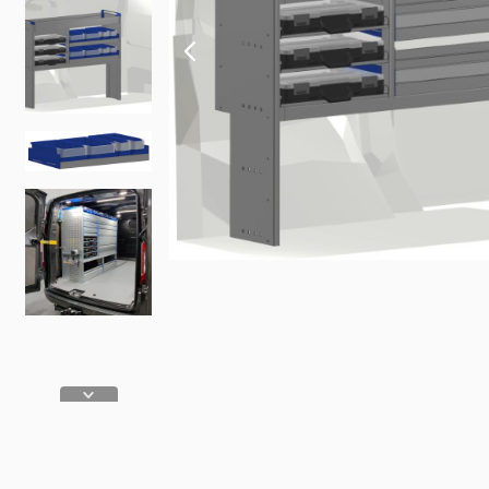
Fiat
Iveco
Doblo
Daily
Scudo
eJolly
e Scudo
eSuper J
e Doblo
KIA
Talento
PV5 Car
Ducato
MAN
TGE
eTGE
Opel
Combo
Combo El
Vivaro