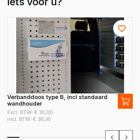
iets voor u?
Verbanddoos type B, incl standaard
wandhouder
Excl. BTW:
€
30,00
Incl. BTW:
€
36,30