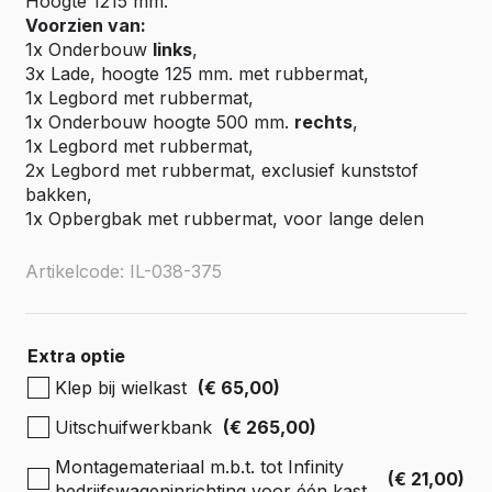
Hoogte 1215 mm.
Voorzien van:
1x Onderbouw
links
,
3x Lade, hoogte 125 mm. met rubbermat,
1x Legbord met rubbermat,
1x Onderbouw hoogte 500 mm.
rechts
,
1x Legbord met rubbermat,
2x Legbord met rubbermat, exclusief kunststof
bakken,
1x Opbergbak met rubbermat, voor lange delen
Artikelcode: IL-038-375
Extra optie
Klep bij wielkast
(€ 65,00)
Uitschuifwerkbank
(€ 265,00)
Montagemateriaal m.b.t. tot Infinity
(€ 21,00)
bedrijfswageninrichting voor één kast.