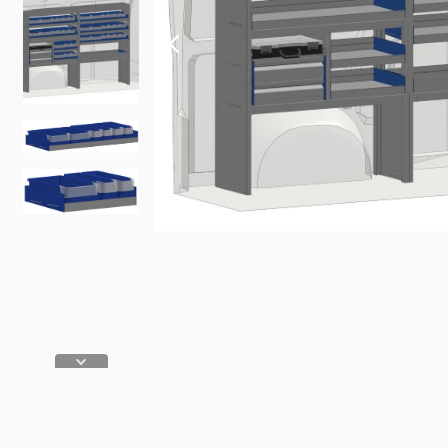
Fiat
Iveco
Doblo
Daily
Scudo
eJolly
e Scudo
eSuper J
e Doblo
KIA
Talento
PV5 Car
Ducato
MAN
TGE
eTGE
Opel
Combo
Combo El
Vivaro