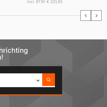
Incl. BTW:
€
223,85
nrichting
!