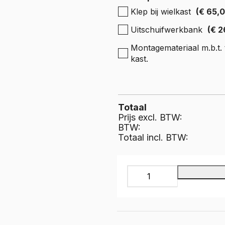
e Expert
Klep bij wielkast
(€ 65,
ectric
Boxer
e Boxer
Uitschuifwerkbank
(€ 2
lectric
Montagemateriaal m.b.t. t
kast.
Totaal
Prijs excl. BTW:
BTW:
Totaal incl. BTW:
INFINITY
Bedrijfswageninrichting,
IL-
053-
475