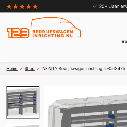
20+ Jaar erv
Vo
Home
>
Shop
>
INFINITY Bedrijfswageninrichting, IL-053-475
Citroën
Ford
Berlingo
Connect
e Berlingo
e Transit
Jumpy
Transit 
e Jumpy
e Transi
Jumper
Transit B
e Jumper
e Transit