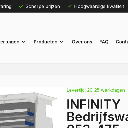
aring
Scherpe prijzen
Hoogwaardige kwaliteit
Skip
ertuigen
Producten
Over ons
FAQ
Cont
to
content
Maxus
eDeliver 3
Levertijd: 20-25 werkdagen
 Courier
eDeliver 7
INFINITY
Custom
eDeliver 9
t Custom
Bedrijfswa
Mercedes
estel
Citan
 Bestel