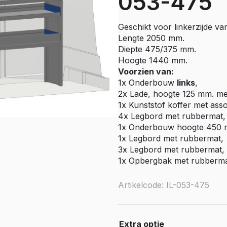
053-475
e Citan
Vito
Geschikt voor linkerzijde va
e Vito
Lengte 2050 mm.
Sprinter
Diepte 475/375 mm.
Hoogte 1440 mm.
olly
e Sprinter RWD
Voorzien van:
1x Onderbouw
links
,
Nissan
2x Lade, hoogte 125 mm. me
go
Townstar
1x Kunststof koffer met asso
4x Legbord met rubbermat, 
Townstar Electric
1x Onderbouw hoogte 450
Primastar
1x Legbord met rubbermat,
Interstar
3x Legbord met rubbermat, 
1x Opbergbak met rubbermat
Peugeot
Artikelcode: IL-053-475
Partner
e Partner
ectric
Expert
Extra optie