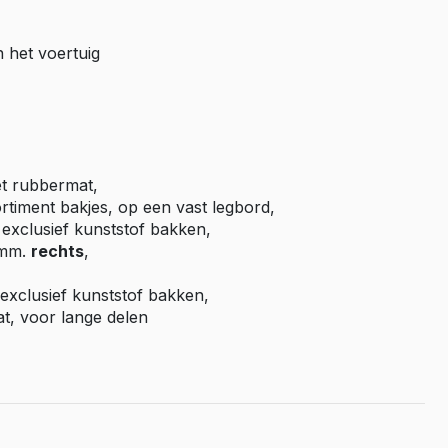
Master E-Tech
n het voertuig
Toyota
ProAce
ProAce Electric
ProAce City
ProAce City Electric
t rubbermat,
ProAce Max
rtiment bakjes, op een vast legbord,
exclusief kunststof bakken,
ProAce Max-e
 mm.
rechts
,
Volkswagen
exclusief kunststof bakken,
Caddy
, voor lange delen
Caddy Maxi
ID Buzz
Transporter T6
Transporter T7