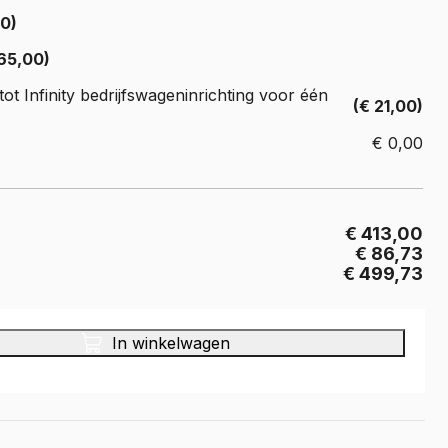
Crafter
00)
e Crafter
65,00)
ot Infinity bedrijfswageninrichting voor één
(€ 21,00)
€
0,00
€ 413,00
€ 86,73
€ 499,73
In winkelwagen