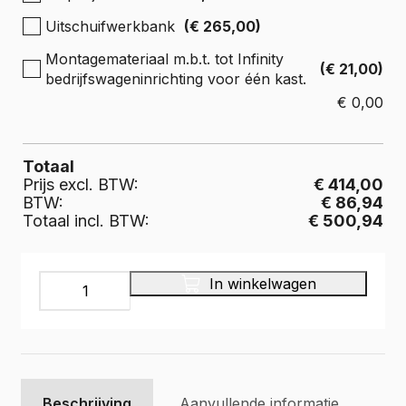
Uitschuifwerkbank
(€ 265,00)
Montagemateriaal m.b.t. tot Infinity
(€ 21,00)
bedrijfswageninrichting voor één kast.
€
0,00
Totaal
Prijs excl. BTW:
€ 414,00
BTW:
€ 86,94
Totaal incl. BTW:
€ 500,94
INFINITY
In winkelwagen
Bedrijfswageninrichting,
IL-
065-
475
aantal
Beschrijving
Aanvullende informatie