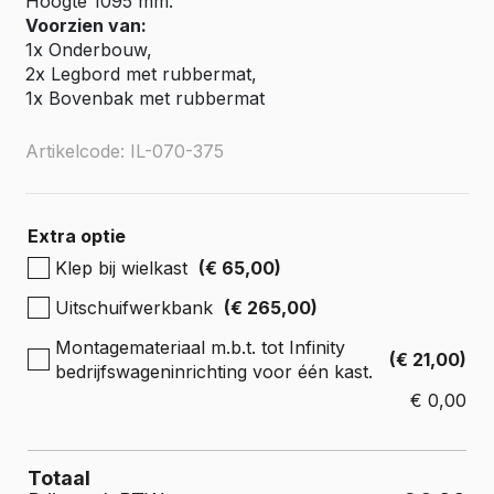
Hoogte 1095 mm.
Voorzien van:
1x Onderbouw,
2x Legbord met rubbermat,
1x Bovenbak met rubbermat
Artikelcode: IL-070-375
Extra optie
Klep bij wielkast
(€ 65,00)
Uitschuifwerkbank
(€ 265,00)
Montagemateriaal m.b.t. tot Infinity
(€ 21,00)
bedrijfswageninrichting voor één kast.
€
0,00
Totaal