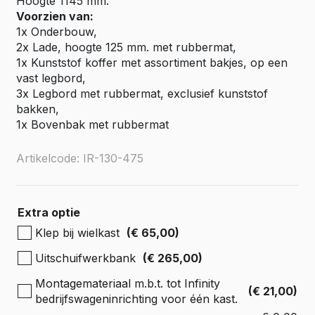
Hoogte 1145 mm.
Voorzien van:
1x Onderbouw,
2x Lade, hoogte 125 mm. met rubbermat,
1x Kunststof koffer met assortiment bakjes, op een
vast legbord,
3x Legbord met rubbermat, exclusief kunststof
bakken,
1x Bovenbak met rubbermat
Artikelcode: IR-130-475
Extra optie
Klep bij wielkast
(€ 65,00)
Uitschuifwerkbank
(€ 265,00)
Montagemateriaal m.b.t. tot Infinity
(€ 21,00)
bedrijfswageninrichting voor één kast.