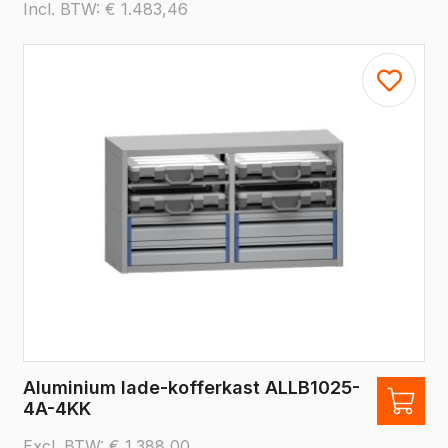
Incl. BTW:
€
1.483,46
Aluminium lade-kofferkast ALLB1025-
4A-4KK
Excl. BTW:
€
1.388,00