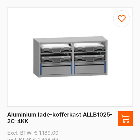
Aluminium lade-kofferkast ALLB1025-
2C-4KK
Excl. BTW:
€
1.189,00
Incl. BTW:
€
1.438,69