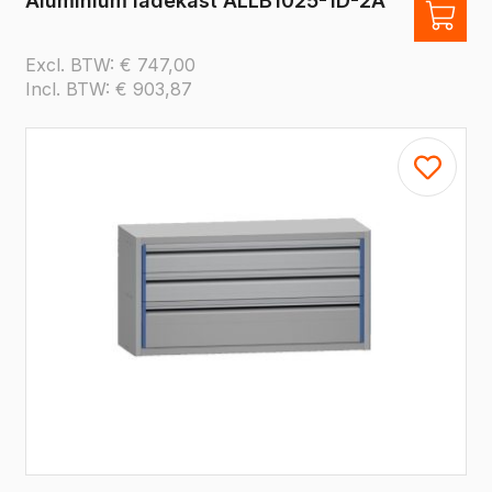
Aluminium ladekast ALLB1025-1D-2A
Excl. BTW:
€
747,00
Incl. BTW:
€
903,87