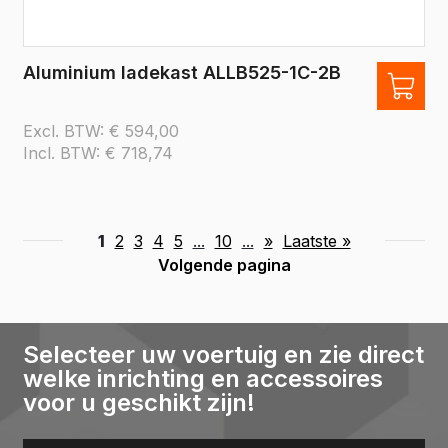
Aluminium ladekast ALLB525-1C-2B
Excl. BTW:
€
594,00
Incl. BTW:
€
718,74
1
2
3
4
5
...
10
...
»
Laatste »
Volgende pagina
Selecteer uw voertuig en zie direct
welke inrichting en accessoires
voor u geschikt zijn!