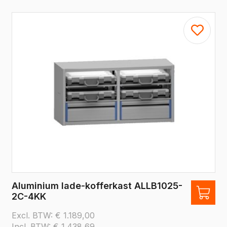
Aluminium lade-kofferkast ALLB1025-
2C-4KK
Excl. BTW:
€
1.189,00
Incl. BTW:
€
1.438,69