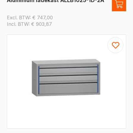
Aluminium ladekast ALLB1025-1D-2A
Excl. BTW:
€
747,00
Incl. BTW:
€
903,87