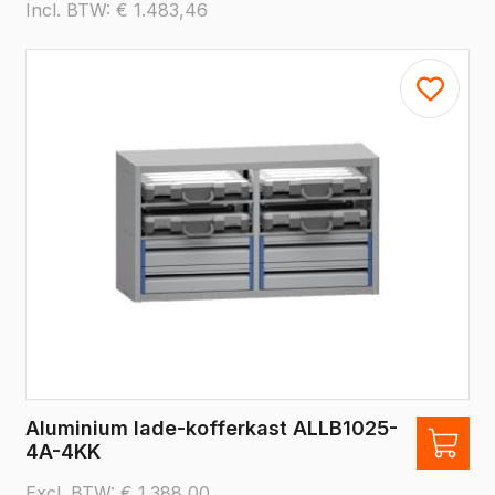
Incl. BTW:
€
1.483,46
Aluminium lade-kofferkast ALLB1025-
4A-4KK
Excl. BTW:
€
1.388,00