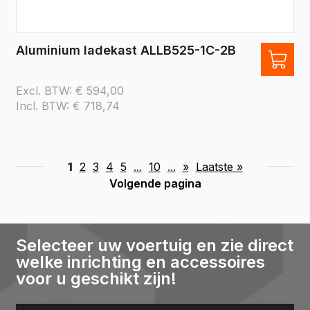
Aluminium ladekast ALLB525-1C-2B
Excl. BTW:
€
594,00
Incl. BTW:
€
718,74
1
2
3
4
5
...
10
...
»
Laatste »
Volgende pagina
Selecteer uw voertuig en zie direct
welke inrichting en accessoires
voor u geschikt zijn!