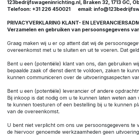
123bedrijfswageninrichting.nl, Braken 32, 1713 GC, 
Telefoon: +31 226 450021 email: info@123bedrijfsw
Fiat
Iveco
Doblo
Daily
PRIVACYVERKLARING KLANT- EN LEVERANCIERSADM
Scudo
eJolly
Verzamelen en gebruiken van persoonsgegevens van
e Scudo
eSuper J
Graag maken wij u er op attent dat wij de persoonsgege
e Doblo
overeenkomst met u te sluiten en uit te voeren. Dat geld
KIA
Talento
PV5 Car
Bent u een (potentiële) klant van ons, dan gebruiken w
Ducato
bepaalde zaak of dienst dient te voldoen, zaken te kun
kunnen communiceren over de uitvoeringsaspecten va
MAN
TGE
Bent u een (potentiële) leverancier of andere opdrach
eTGE
Bij inkoop is dat nodig om u te kunnen laten weten aan 
te kunnen toesturen of een bestelling bij u te kunnen 
van de overeenkomst.
Opel
Combo
U bent niet verplicht om ons uw persoonsgegevens te ve
Combo El
de hiervoor genoemde werkzaamheden geen uitvoering
Vivaro