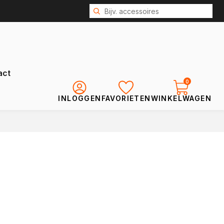
act
0
INLOGGEN
FAVORIETEN
WINKELWAGEN
Renault
Kangoo
Kangoo E-Tech
Express
Trafic
Trafic E-Tech
Master