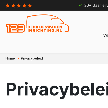
20+ Jaar erv
Vo
Home
>
Privacybeleid
Citroën
Ford
Berlingo
Connect
e Berlingo
e Transit
Privacybele
Jumpy
Transit 
e Jumpy
e Transi
Jumper
Transit B
e Jumper
e Transit