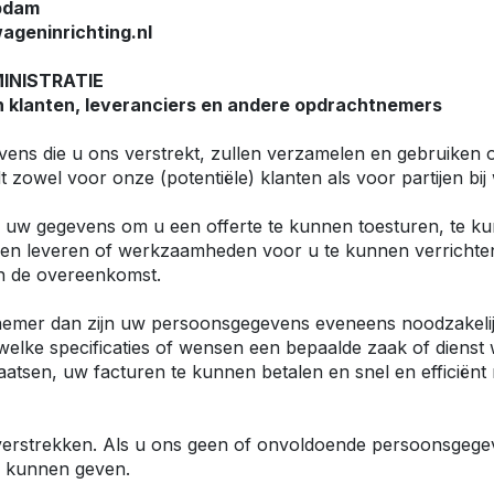
Obdam
e Citan
ageninrichting.nl
Vito
e Vito
INISTRATIE
Sprinter
 klanten, leveranciers en andere opdrachtnemers
olly
e Sprinter RWD
vens die u ons verstrekt, zullen verzamelen en gebruiken o
t zowel voor onze (potentiële) klanten als voor partijen bij
Nissan
go
Townstar
ij uw gegevens om u een offerte te kunnen toesturen, te k
nen leveren of werkzaamheden voor u te kunnen verrichten,
Townstar Electric
n de overeenkomst.
Primastar
Interstar
tnemer dan zijn uw persoonsgegevens eveneens noodzakelijk
welke specificaties of wensen een bepaalde zaak of dienst 
plaatsen, uw facturen te kunnen betalen en snel en effici
Peugeot
Partner
e Partner
rstrekken. Als u ons geen of onvoldoende persoonsgegeven
ectric
Expert
 kunnen geven.