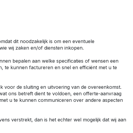
Master E-Tech
Toyota
ProAce
ProAce Electric
mdat dit noodzakelijk is om een eventuele
ProAce City
 wie wij zaken en/of diensten inkopen.
ProAce City Electric
unnen bepalen aan welke specificaties of wensen een
ProAce Max
 te kunnen factureren en snel en efficiënt met u te
ProAce Max-e
Volkswagen
 voor de sluiting en uitvoering van de overeenkomst.
Caddy
wat ons betreft dient te voldoen, een offerte-aanvraag
ënt met u te kunnen communiceren over andere aspecten
Caddy Maxi
ID Buzz
Transporter T6
s verstrekt, dan is het echter wel mogelijk dat wij aan
Transporter T7