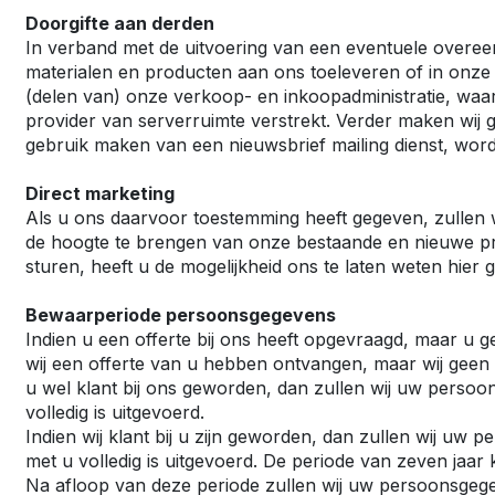
Doorgifte aan derden
Vivaro El
In verband met de uitvoering van een eventuele overee
Movano
materialen en producten aan ons toeleveren of in onz
Movano E
(delen van) onze verkoop- en inkoopadministratie, w
provider van serverruimte verstrekt. Verder maken wij 
gebruik maken van een nieuwsbrief mailing dienst, wor
Direct marketing
Als u ons daarvoor toestemming heeft gegeven, zullen
de hoogte te brengen van onze bestaande en nieuwe pro
sturen, heeft u de mogelijkheid ons te laten weten hier g
Bewaarperiode persoonsgegevens
Indien u een offerte bij ons heeft opgevraagd, maar u gee
wij een offerte van u hebben ontvangen, maar wij geen k
u wel klant bij ons geworden, dan zullen wij uw perso
volledig is uitgevoerd.
Indien wij klant bij u zijn geworden, dan zullen wij u
met u volledig is uitgevoerd. De periode van zeven jaar
Na afloop van deze periode zullen wij uw persoonsgege