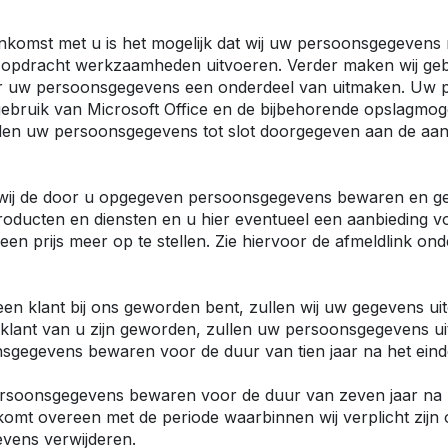
e Expert
ectric
Boxer
nkomst met u is het mogelijk dat wij uw persoonsgegevens 
e Boxer
e opdracht werkzaamheden uitvoeren. Verder maken wij geb
lectric
aar uw persoonsgegevens een onderdeel van uitmaken. Uw
gebruik van Microsoft Office en de bijbehorende opslagmog
den uw persoonsgegevens tot slot doorgegeven aan de aanb
 wij de door u opgegeven persoonsgegevens bewaren en geb
ducten en diensten en u hier eventueel een aanbieding voo
een prijs meer op te stellen. Zie hiervoor de afmeldlink ond
n klant bij ons geworden bent, zullen wij uw gegevens uiterl
lant van u zijn geworden, zullen uw persoonsgegevens uiter
onsgegevens bewaren voor de duur van tien jaar na het ei
w persoonsgegevens bewaren voor de duur van zeven jaar n
 komt overeen met de periode waarbinnen wij verplicht zijn 
vens verwijderen.