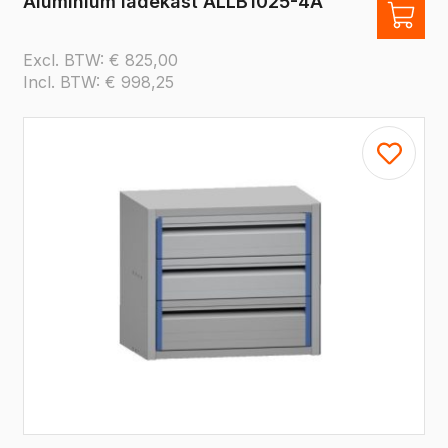
Aluminium ladekast ALLB1025-4A
Excl. BTW:
€
825,00
Incl. BTW:
€
998,25