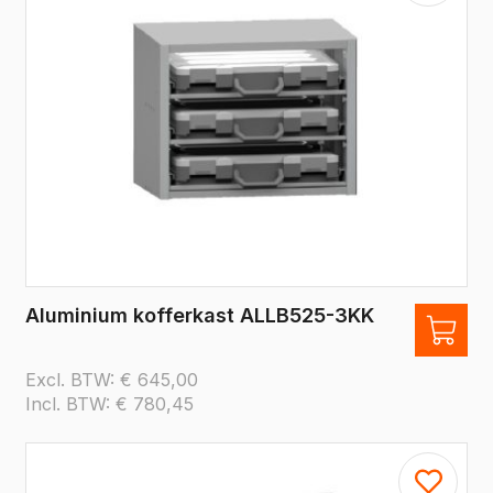
Aluminium kofferkast ALLB525-3KK
Excl. BTW:
€
645,00
Incl. BTW:
€
780,45