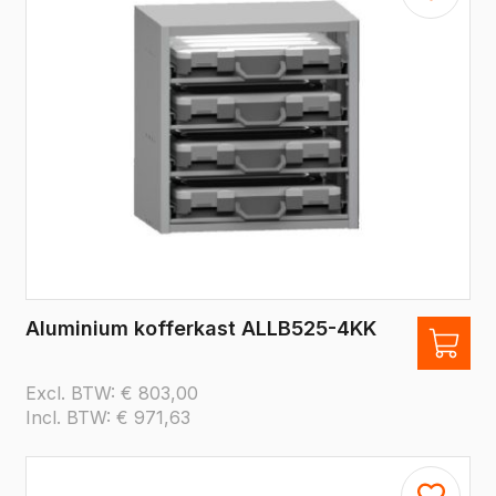
Aluminium kofferkast ALLB525-4KK
Excl. BTW:
€
803,00
Incl. BTW:
€
971,63