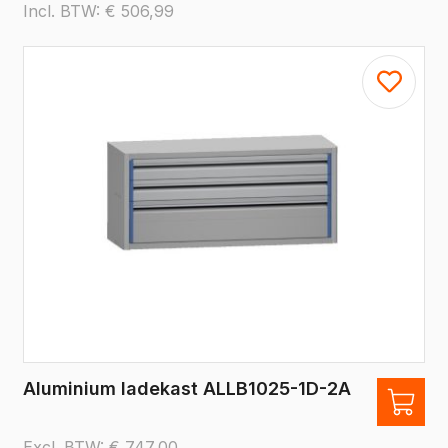
Incl. BTW:
€
506,99
Aluminium ladekast ALLB1025-1D-2A
Excl. BTW:
€
747,00