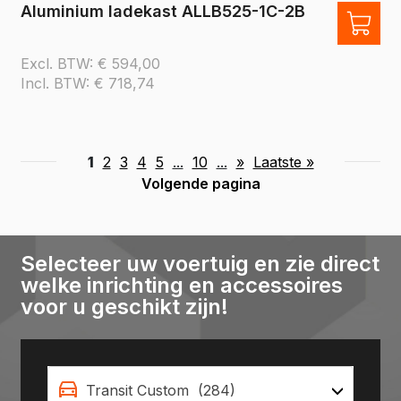
Aluminium ladekast ALLB525-1C-2B
Excl. BTW:
€
594,00
Incl. BTW:
€
718,74
1
2
3
4
5
...
10
...
»
Laatste »
Volgende pagina
Selecteer uw voertuig en zie direct
welke inrichting en accessoires
voor u geschikt zijn!
Transit Custom (284)