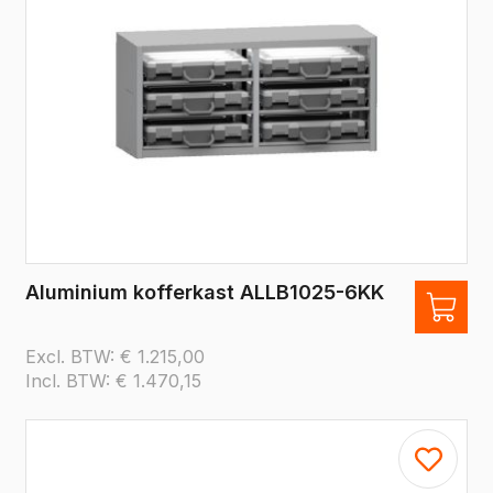
Aluminium kofferkast ALLB1025-6KK
Excl. BTW:
€
1.215,00
Incl. BTW:
€
1.470,15