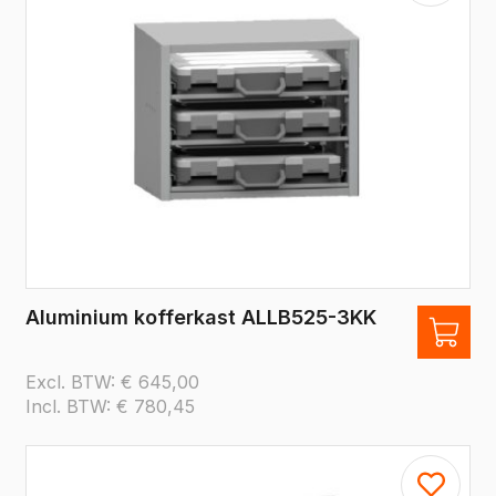
Aluminium kofferkast ALLB525-3KK
Excl. BTW:
€
645,00
Incl. BTW:
€
780,45