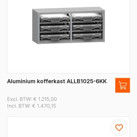
Aluminium kofferkast ALLB1025-6KK
Excl. BTW:
€
1.215,00
Incl. BTW:
€
1.470,15