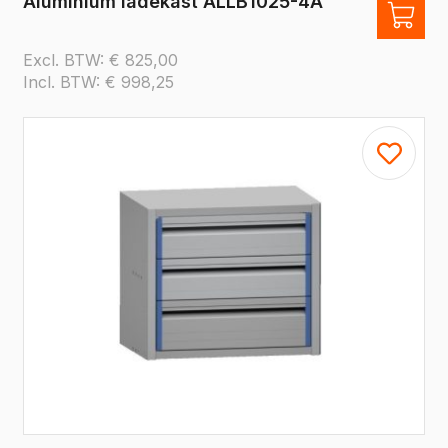
Aluminium ladekast ALLB1025-4A
Excl. BTW:
€
825,00
Incl. BTW:
€
998,25