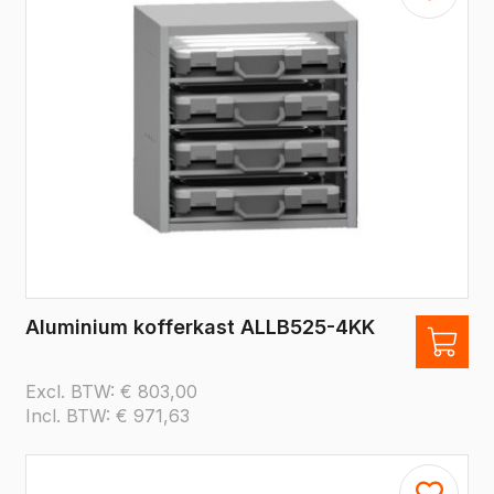
Aluminium kofferkast ALLB525-4KK
Excl. BTW:
€
803,00
Incl. BTW:
€
971,63