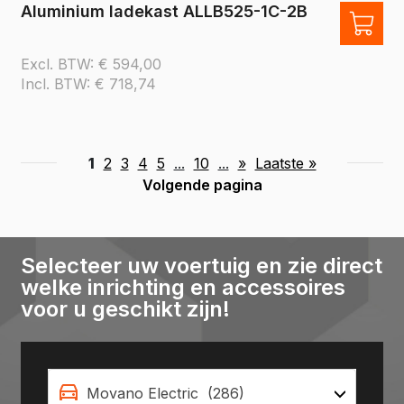
Aluminium ladekast ALLB525-1C-2B
Excl. BTW:
€
594,00
Incl. BTW:
€
718,74
1
2
3
4
5
...
10
...
»
Laatste »
Volgende pagina
Selecteer uw voertuig en zie direct
welke inrichting en accessoires
voor u geschikt zijn!
Movano Electric (286)