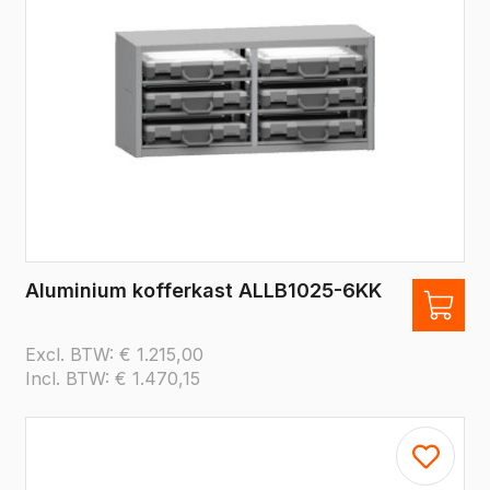
Aluminium kofferkast ALLB1025-6KK
Excl. BTW:
€
1.215,00
Incl. BTW:
€
1.470,15