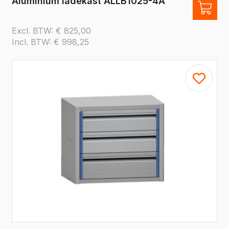
Aluminium ladekast ALLB1025-4A
Excl. BTW:
€
825,00
Incl. BTW:
€
998,25