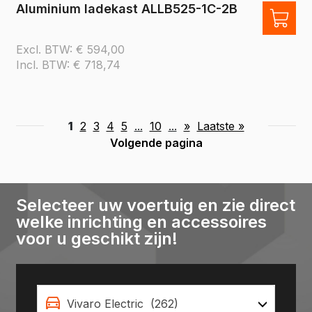
Aluminium ladekast ALLB525-1C-2B
Excl. BTW:
€
594,00
Incl. BTW:
€
718,74
1
2
3
4
5
...
10
...
»
Laatste »
Volgende pagina
Selecteer uw voertuig en zie direct
welke inrichting en accessoires
voor u geschikt zijn!
Vivaro Electric (262)