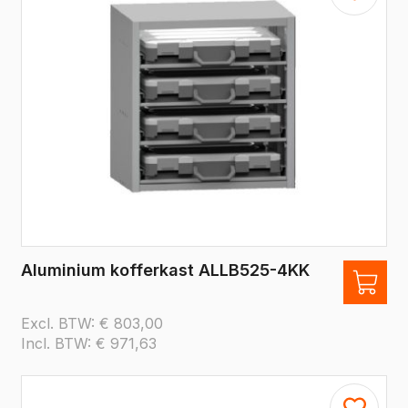
Aluminium kofferkast ALLB525-4KK
Excl. BTW:
€
803,00
Incl. BTW:
€
971,63