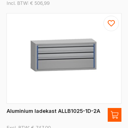
Incl. BTW:
€
506,99
Aluminium ladekast ALLB1025-1D-2A
Excl. BTW:
€
747,00