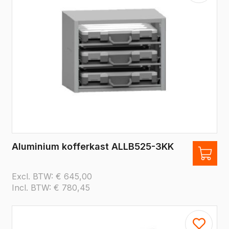
Aluminium kofferkast ALLB525-3KK
Excl. BTW:
€
645,00
Incl. BTW:
€
780,45