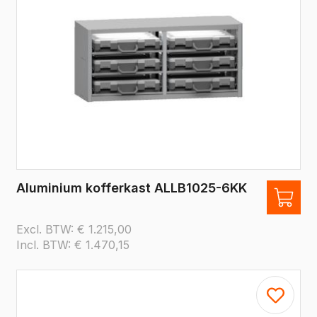
Aluminium kofferkast ALLB1025-6KK
Excl. BTW:
€
1.215,00
Incl. BTW:
€
1.470,15