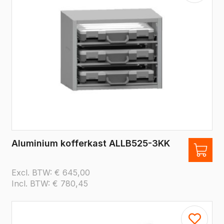
Aluminium kofferkast ALLB525-3KK
Excl. BTW:
€
645,00
Incl. BTW:
€
780,45