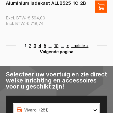
Aluminium ladekast ALLB525-1C-2B
Excl. BTW:
€
594,00
Incl. BTW:
€
718,74
1
2
3
4
5
...
10
...
»
Laatste »
Volgende pagina
Selecteer uw voertuig en zie direct
welke inrichting en accessoires
voor u geschikt zijn!
Vivaro (281)