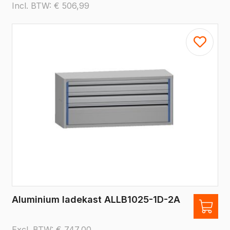
Incl. BTW:
€
506,99
Aluminium ladekast ALLB1025-1D-2A
Excl. BTW:
€
747,00