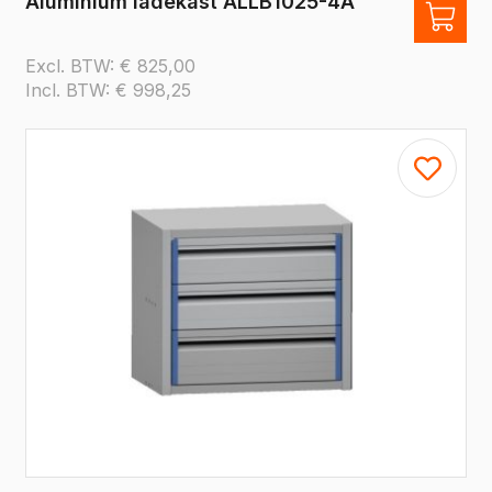
Aluminium ladekast ALLB1025-4A
Excl. BTW:
€
825,00
Incl. BTW:
€
998,25