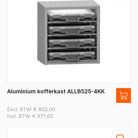
Aluminium kofferkast ALLB525-4KK
Excl. BTW:
€
803,00
Incl. BTW:
€
971,63