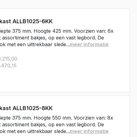
Master E-Tech
Toyota
rkast ALLB1025-6KK
ProAce
iepte 375 mm. Hoogte 425 mm. Voorzien van: 6x
ProAce Electric
t assortiment bakjes, op een vast legbord. De
ok met een uittrekbaar slede...
meer informatie
ProAce City
ProAce City Electric
.215,00
ProAce Max
.470,15
ProAce Max-e
Volkswagen
Caddy
Caddy Maxi
rkast ALLB1025-8KK
ID Buzz
iepte 375 mm. Hoogte 550 mm. Voorzien van: 8x
Transporter T6
t assortiment bakjes, op een vast legbord. De
Transporter T7
ok met een uittrekbaar slede...
meer informatie