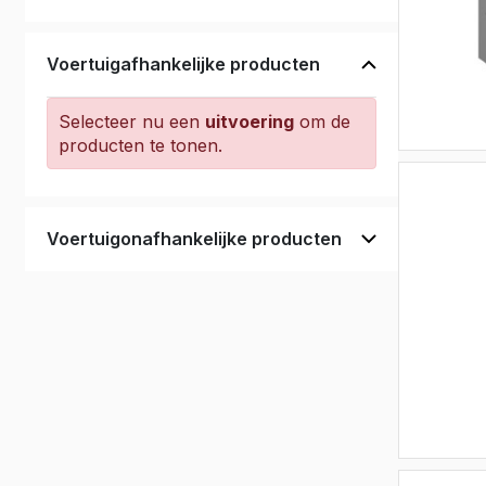
Daily wb 4100 H3 > 2014
(209)
Vivaro El
Daily wb 4100L H1 > 2014
(183)
Movano
Voertuigafhankelijke producten
Daily wb 4100L H2 > 2014
Movano E
(209)
Selecteer nu een
uitvoering
om de
Daily wb 4100L H3 > 2014
producten te tonen.
(209)
Voertuigonafhankelijke producten