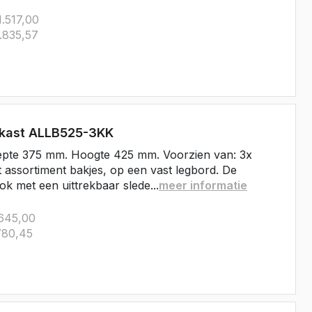
Crafter
.517,00
e Crafter
.835,57
rkast ALLB525-3KK
epte 375 mm. Hoogte 425 mm. Voorzien van: 3x
t assortiment bakjes, op een vast legbord. De
ok met een uittrekbaar slede...
meer informatie
645,00
80,45