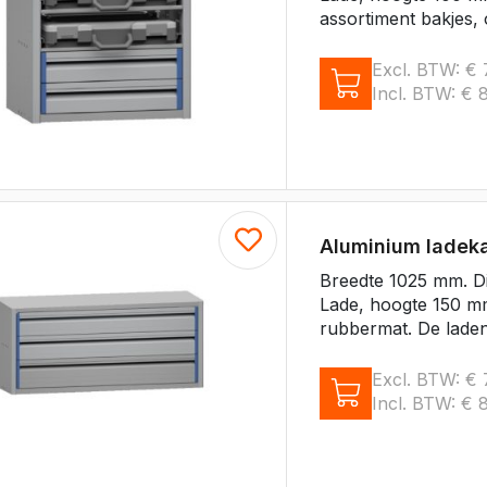
assortiment bakjes, 
Excl. BTW:
€
Incl. BTW:
€
8
Aluminium ladek
Breedte 1025 mm. D
Lade, hoogte 150 m
rubbermat. De laden 
Excl. BTW:
€
Incl. BTW:
€
8