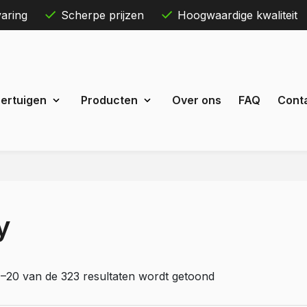
aring
Scherpe prijzen
Hoogwaardige kwaliteit
Skip
ertuigen
Producten
Over ons
FAQ
Cont
to
content
Maxus
eDeliver 3
y
 Courier
eDeliver 7
Custom
eDeliver 9
t Custom
Mercedes
1–20 van de 323 resultaten wordt getoond
estel
Citan
 Bestel