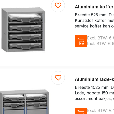
Aluminium koffe
Breedte 525 mm. Di
Kunststof koffer me
service koffer kan o
Excl. BTW:
€
Incl. BTW:
€
9
Aluminium lade-
Breedte 1025 mm. D
Lade, hoogte 150 mm
assortiment bakjes, 
Excl. BTW:
€
1