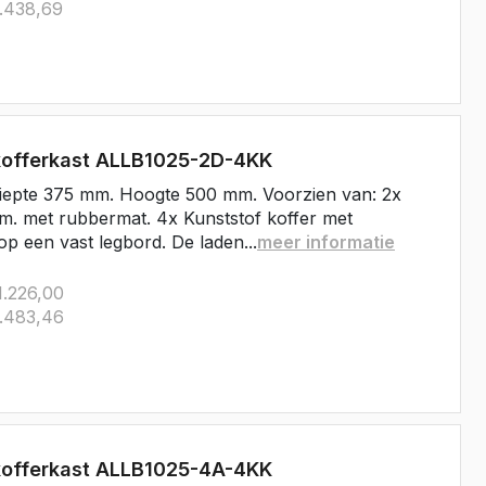
.438,69
kofferkast ALLB1025-2D-4KK
iepte 375 mm. Hoogte 500 mm. Voorzien van: 2x
m. met rubbermat. 4x Kunststof koffer met
op een vast legbord. De laden...
meer informatie
.226,00
.483,46
kofferkast ALLB1025-4A-4KK