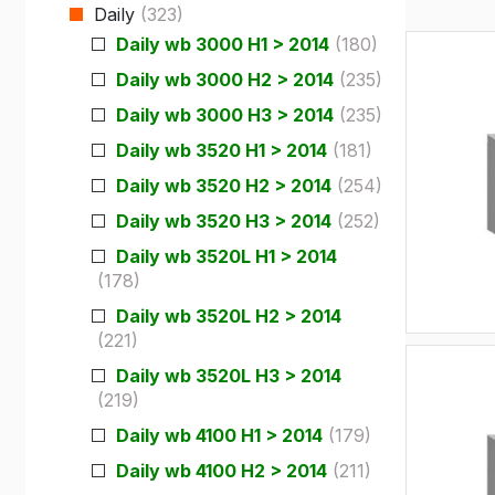
Daily
(323)
Fiat
Iveco
Daily wb 3000 H1 > 2014
(180)
Doblo
Daily
Daily wb 3000 H2 > 2014
(235)
Scudo
eJolly
Daily wb 3000 H3 > 2014
(235)
e Scudo
eSuper J
Daily wb 3520 H1 > 2014
(181)
e Doblo
Daily wb 3520 H2 > 2014
(254)
KIA
Talento
Daily wb 3520 H3 > 2014
(252)
PV5 Car
Ducato
Daily wb 3520L H1 > 2014
(178)
MAN
TGE
Daily wb 3520L H2 > 2014
(221)
eTGE
Daily wb 3520L H3 > 2014
(219)
Opel
Combo
Daily wb 4100 H1 > 2014
(179)
Combo El
Daily wb 4100 H2 > 2014
(211)
Vivaro