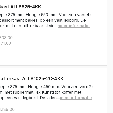
rkast ALLB525-4KK
epte 375 mm. Hoogte 550 mm. Voorzien van: 4x
t assortiment bakjes, op een vast legbord. De
ok met een uittrekbaar slede...
meer informatie
803,00
71,63
kofferkast ALLB1025-2C-4KK
iepte 375 mm. Hoogte 450 mm. Voorzien van: 2x
. met rubbermat. 4x Kunststof koffer met
op een vast legbord. De laden...
meer informatie
.189,00