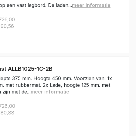
op een vast legbord. De laden...
meer informatie
736,00
90,56
ast ALLB1025-1C-2B
iepte 375 mm. Hoogte 450 mm. Voorzien van: 1x
m. met rubbermat. 2x Lade, hoogte 125 mm. met
zijn met de...
meer informatie
728,00
80,88