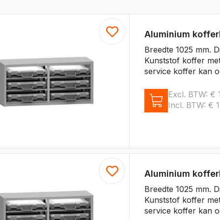
e Citan
Vito
e Vito
Aluminium koffe
Sprinter
Breedte 1025 mm. D
olly
e Sprinter RWD
Kunststof koffer me
service koffer kan o
Nissan
Excl. BTW:
€
1
go
Townstar
Incl. BTW:
€
1
Townstar Electric
Primastar
Interstar
Peugeot
Aluminium koffe
Partner
Breedte 1025 mm. D
e Partner
Kunststof koffer me
ectric
Expert
service koffer kan o