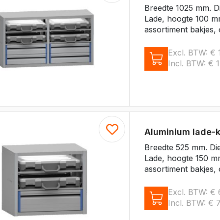
Breedte 1025 mm. D
Lade, hoogte 100 mm
assortiment bakjes, 
Excl. BTW:
€
1
Incl. BTW:
€
1
Aluminium lade-
Breedte 525 mm. Di
Lade, hoogte 150 mm
assortiment bakjes, 
Excl. BTW:
€
Incl. BTW:
€
7