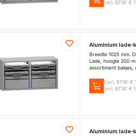
Incl. BTW:
€
1
Aluminium lade-
Breedte 1025 mm. D
Lade, hoogte 200 m
assortiment bakjes, 
Excl. BTW:
€
1
Incl. BTW:
€
1
Aluminium lade-