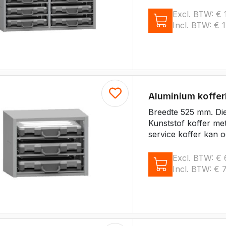
e Expert
ectric
Excl. BTW:
€
1
Boxer
Incl. BTW:
€
1
e Boxer
lectric
Aluminium koffe
Breedte 525 mm. Di
Kunststof koffer me
service koffer kan o
Excl. BTW:
€
Incl. BTW:
€
7