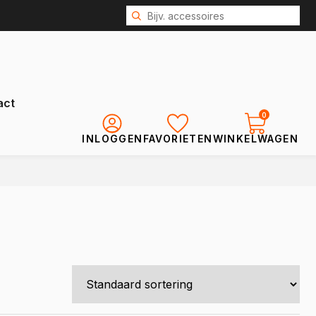
act
0
INLOGGEN
FAVORIETEN
WINKELWAGEN
Renault
Kangoo
Kangoo E-Tech
Express
Trafic
Trafic E-Tech
Master