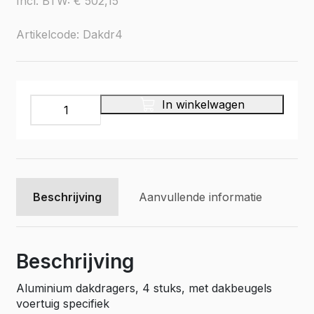
Incl. BTW:
€
502,15
Artikelcode: Dakdr4
Dakdragers
In winkelwagen
aluminium,
4
stuks,
voertuig
specifiek
aantal
Beschrijving
Aanvullende informatie
Beschrijving
Aluminium dakdragers, 4 stuks, met dakbeugels
voertuig specifiek