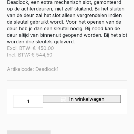
Deadlock, een extra mechanisch slot, gemonteerd
op de achterdeuren, niet zelf sluitend. Bij het sluiten
van de deur zal het slot alleen vergrendelen indien
de sleutel gebruikt wordt. Voor het openen van de
deur heb je dan een sleutel nodig. Bij nood kan de
deur altijd van binnenuit geopend worden. Bij het slot
worden drie sleutels geleverd.
Excl. BTW:
€
450,00
Incl. BTW:
€
544,50
Artikelcode: Deadlock1
Deadlock,
In winkelwagen
1
stuks
op
achterdeuren,
niet