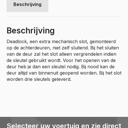
zelf
Beschrijving
sluitend
=
op
Beschrijving
slot
met
sleutel,
Deadlock, een extra mechanisch slot, gemonteerd
incl.
op de achterdeuren, niet zelf sluitend. Bij het sluiten
mont.
van de deur zal het slot alleen vergrendelen indien
Obdam
de sleutel gebruikt wordt. Voor het openen van de
aantal
deur heb je dan een sleutel nodig. Bij nood kan de
deur altijd van binnenuit geopend worden. Bij het slot
worden drie sleutels geleverd.
Selecteer uw voertuig en zie direct