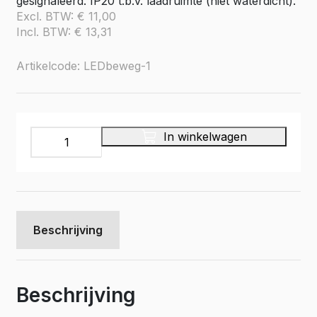
gesignaleerd. IP20 t.b.v. laadruimte (niet waterdicht).
Excl. BTW:
€
11,00
Incl. BTW:
€
13,31
Artikelcode: LEDbeweg-1
LED
In winkelwagen
verlichting
meerprijs
bewegingsmelder
aantal
Beschrijving
Beschrijving