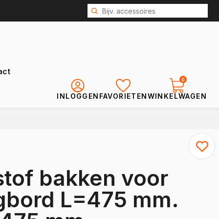
act
0
INLOGGEN
FAVORIETEN
WINKELWAGEN
Renault
Kangoo
Kangoo E-Tech
stof bakken voor
Express
Trafic
legbord L=475 mm.
Trafic E-Tech
Master