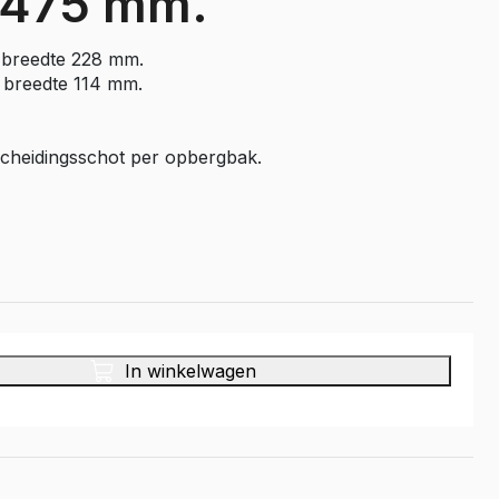
 475 mm.
Master E-Tech
e breedte 228 mm.
Toyota
e breedte 114 mm.
ProAce
ProAce Electric
scheidingsschot per opbergbak.
ProAce City
ProAce City Electric
ProAce Max
ProAce Max-e
Volkswagen
Caddy
In winkelwagen
Caddy Maxi
ID Buzz
Transporter T6
Transporter T7