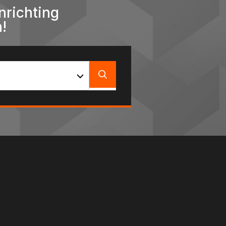
nrichting
!