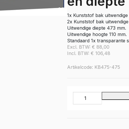
en diepte
e Citan
Vito
1x Kunststof bak uitwendig
e Vito
2x Kunststof bak uitwendig
Sprinter
Uitwendige diepte 473 mm.
Uitwendige hoogte 110 mm.
olly
e Sprinter RWD
Standaard 1x transparante 
Excl. BTW:
€
88,00
Nissan
Incl. BTW:
€
106,48
go
Townstar
Townstar Electric
Artikelcode: KB475-475
Primastar
Interstar
Set
Peugeot
kunststof
Partner
bakken
e Partner
voor
ectric
Infinity
Expert
legbord