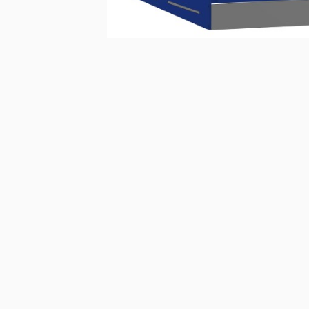
Fiat
Iveco
Doblo
Daily
Scudo
eJolly
e Scudo
eSuper J
e Doblo
KIA
Talento
PV5 Car
Ducato
MAN
TGE
eTGE
Opel
Combo
Combo El
Vivaro