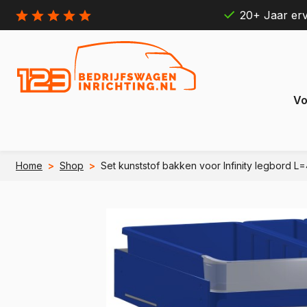
20+ Jaar erv
Vo
Home
>
Shop
>
Set kunststof bakken voor Infinity legbord 
Citroën
Ford
Berlingo
Connect
e Berlingo
e Transit
Jumpy
Transit 
e Jumpy
e Transi
Jumper
Transit B
e Jumper
e Transit