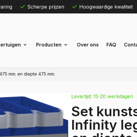
aring
Scherpe prijzen
Hoogwaardige kwaliteit
Skip
ertuigen
Producten
Over ons
FAQ
Cont
to
content
L=475 mm. en diepte 475 mm.
Maxus
eDeliver 3
Levertijd: 15-20 werkdagen
 Courier
eDeliver 7
Set kunst
Custom
eDeliver 9
t Custom
Infinity 
Mercedes
estel
Citan
 Bestel