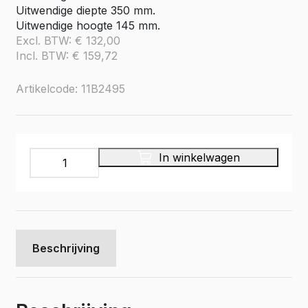
Uitwendige diepte 350 mm.
Uitwendige hoogte 145 mm.
Excl. BTW:
€
132,00
Incl. BTW:
€
159,72
Artikelcode: 11B2495
Set
In winkelwagen
kunststof
bakken
voor
Pro
Wood
kast
Beschrijving
type
2,
legbord
L=2495