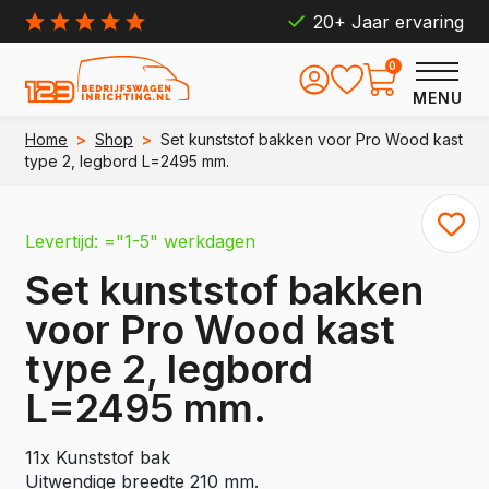
20+ Jaar ervaring
0
MENU
Home
>
Shop
>
Set kunststof bakken voor Pro Wood kast
type 2, legbord L=2495 mm.
Levertijd: ="1-5" werkdagen
Set kunststof bakken
voor Pro Wood kast
type 2, legbord
L=2495 mm.
11x Kunststof bak
Uitwendige breedte 210 mm.