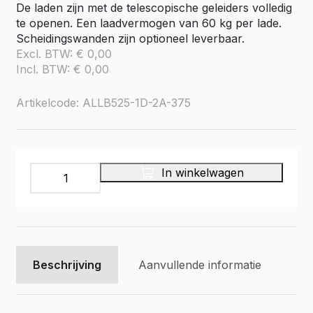
De laden zijn met de telescopische geleiders volledig
te openen. Een laadvermogen van 60 kg per lade.
Scheidingswanden zijn optioneel leverbaar.
Excl. BTW:
€
0,00
Incl. BTW:
€
0,00
Artikelcode: ALLB525-1D-2A-375
Aluminium
In winkelwagen
ladekast
ALLB525-
1D-
2A-
375
aantal
Beschrijving
Aanvullende informatie