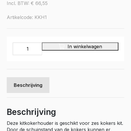
Incl. BTW:
€
66,55
Artikelcode: KKH1
Kitkokerhouder
In winkelwagen
voor
6
kitkokers
aantal
Beschrijving
Beschrijving
Deze kitkokerhouder is geschikt voor zes kokers kit.
Door de schuinstand van de kokers kunnen er