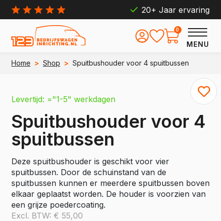
20+ Jaar ervaring
0
MENU
Home
>
Shop
>
Spuitbushouder voor 4 spuitbussen
Levertijd: ="1-5" werkdagen
Spuitbushouder voor 4
spuitbussen
Deze spuitbushouder is geschikt voor vier
spuitbussen. Door de schuinstand van de
spuitbussen kunnen er meerdere spuitbussen boven
elkaar geplaatst worden. De houder is voorzien van
een grijze poedercoating.
Excl. BTW:
€
55,00