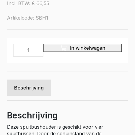
Incl. BTW:
€
66,55
Artikelcode: SBH1
Spuitbushouder
In winkelwagen
voor
4
spuitbussen
aantal
Beschrijving
Beschrijving
Deze spuitbushouder is geschikt voor vier
spuitbussen. Door de schuinstand van de