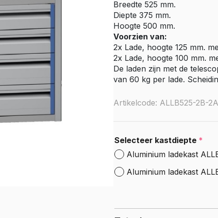
Breedte 525 mm.
e Citan
Diepte 375 mm.
Vito
Hoogte 500 mm.
e Vito
Voorzien van:
Sprinter
2x Lade, hoogte 125 mm. me
2x Lade, hoogte 100 mm. me
olly
e Sprinter RWD
De laden zijn met de telesc
van 60 kg per lade. Scheidi
Nissan
go
Townstar
Artikelcode: ALLB525-2B-2
Townstar Electric
Primastar
Interstar
Selecteer kastdiepte
*
Aluminium ladekast ALL
Peugeot
Aluminium ladekast AL
Partner
e Partner
ectric
Expert