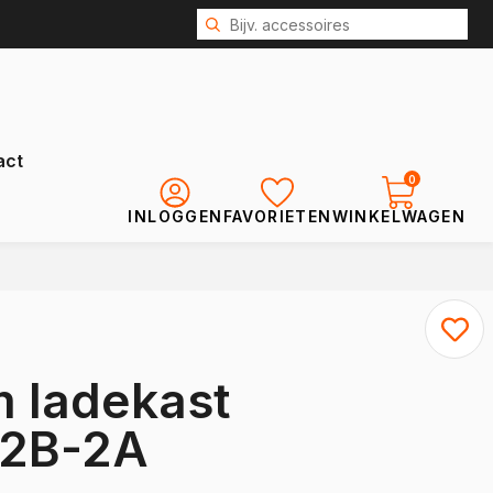
act
0
INLOGGEN
FAVORIETEN
WINKELWAGEN
Renault
Kangoo
Kangoo E-Tech
 ladekast
Express
Trafic
-2B-2A
Trafic E-Tech
Master