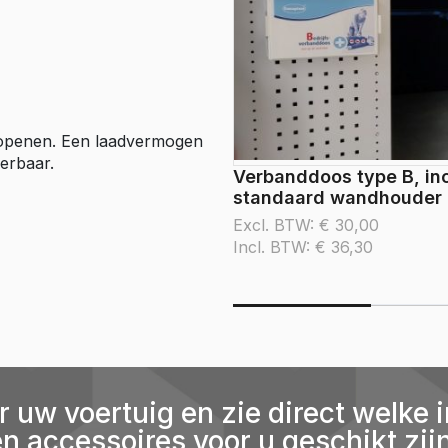
te openen. Een laadvermogen
erbaar.
Verbanddoos type B, inc
standaard wandhouder
Excl. BTW:
€
30,00
Incl. BTW:
€
36,30
r uw voertuig en zie direct welke i
en accessoires voor u geschikt zijn