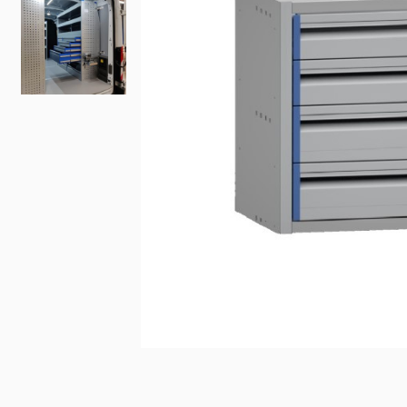
Fiat
Iveco
Doblo
Daily
Scudo
eJolly
e Scudo
eSuper J
e Doblo
KIA
Talento
PV5 Car
Ducato
MAN
TGE
eTGE
Opel
Combo
Combo El
Vivaro