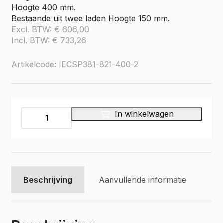
Hoogte 400 mm.
Bestaande uit twee laden Hoogte 150 mm.
Excl. BTW:
€
606,00
Incl. BTW:
€
733,26
Artikelcode: IECSP381-821-400-2
Aluminium
In winkelwagen
verhoogde
vloersysteem
Br381-
L821-
H400,
2x
Beschrijving
Aanvullende informatie
lade
150
aantal