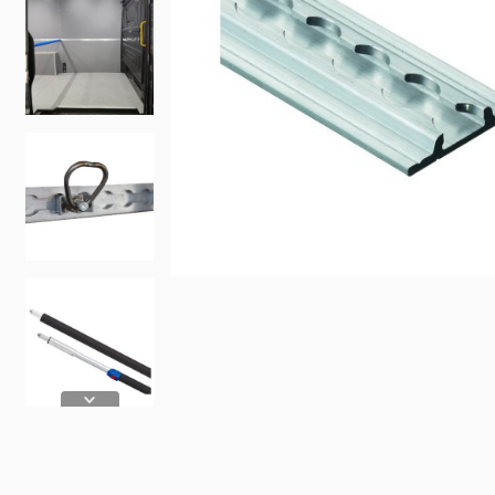
Fiat
Iveco
Doblo
Daily
Scudo
eJolly
e Scudo
eSuper J
e Doblo
KIA
Talento
PV5 Car
Ducato
MAN
TGE
eTGE
Opel
Combo
Combo El
Vivaro