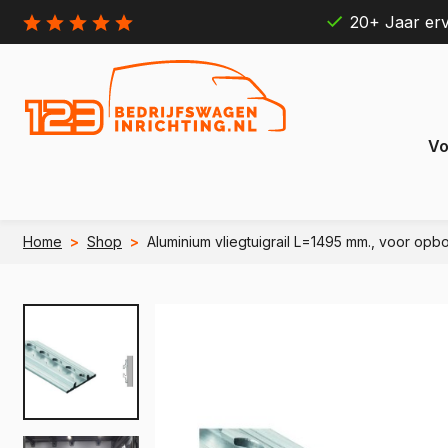
20+ Jaar erv
Vo
Home
>
Shop
>
Aluminium vliegtuigrail L=1495 mm., voor o
Citroën
Ford
Berlingo
Connect
e Berlingo
e Transit
Jumpy
Transit 
e Jumpy
e Transi
Jumper
Transit B
e Jumper
e Transit