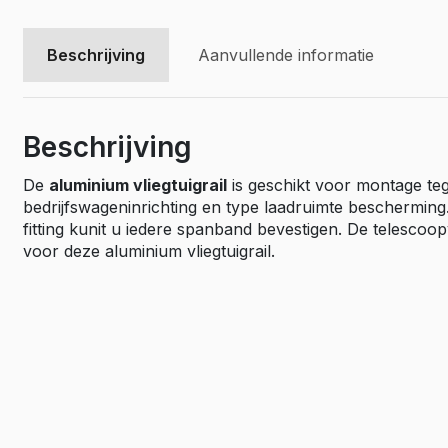
Vivaro El
Movano
Beschrijving
Aanvullende informatie
Movano E
Beschrijving
De
aluminium vliegtuigrail
is geschikt voor montage te
bedrijfswageninrichting en type laadruimte beschermin
fitting kunit u iedere spanband bevestigen. De telescoo
voor deze aluminium vliegtuigrail.