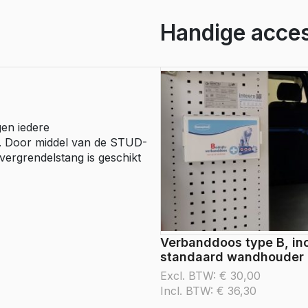
e Expert
de
ectric
Boxer
wanden
Handige acces
aantal
e Boxer
lectric
gen iedere
g. Door middel van de STUD-
pvergrendelstang is geschikt
Verbanddoos type B, inc
standaard wandhouder
Excl. BTW:
€
30,00
Incl. BTW:
€
36,30