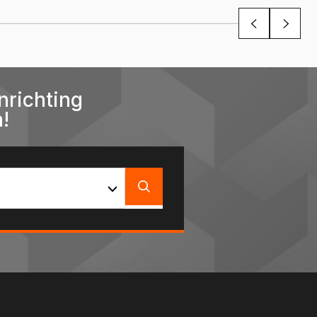
nrichting
!