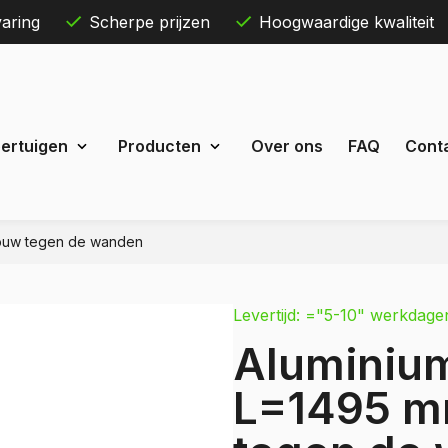
aring
Scherpe prijzen
Hoogwaardige kwaliteit
Skip
ertuigen
Producten
Over ons
FAQ
Cont
to
content
pbouw tegen de wanden
Maxus
eDeliver 3
Levertijd: ="5-10" werkdage
 Courier
eDeliver 7
Aluminium
Custom
eDeliver 9
t Custom
L=1495 m
Mercedes
estel
Citan
 Bestel