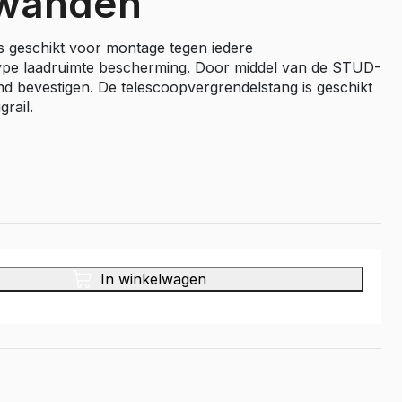
 wanden
Master E-Tech
s geschikt voor montage tegen iedere
Toyota
 type laadruimte bescherming. Door middel van de STUD-
ProAce
and bevestigen. De telescoopvergrendelstang is geschikt
rail.
ProAce Electric
ProAce City
ProAce City Electric
ProAce Max
ProAce Max-e
Volkswagen
In winkelwagen
Caddy
Caddy Maxi
ID Buzz
Transporter T6
Transporter T7