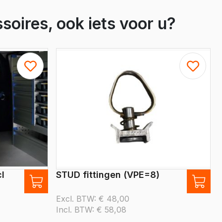
Crafter
e Crafter
soires, ook iets voor u?
l
STUD fittingen (VPE=8)
Excl. BTW:
€
48,00
Incl. BTW:
€
58,08