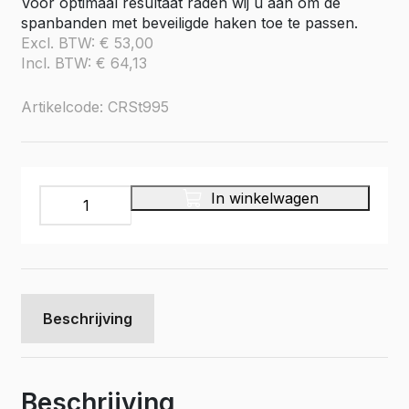
Voor optimaal resultaat raden wij u aan om de
spanbanden met beveiligde haken toe te passen.
Excl. BTW:
€
53,00
Incl. BTW:
€
64,13
Artikelcode: CRSt995
Cargorail,
In winkelwagen
Staafjes
vastzetrail,
L=
995
mm.
aantal
Beschrijving
Beschrijving