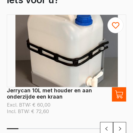
Jerrycan 10L met houder en aan
onderzijde een kraan
Excl. BTW:
€
60,00
Incl. BTW:
€
72,60