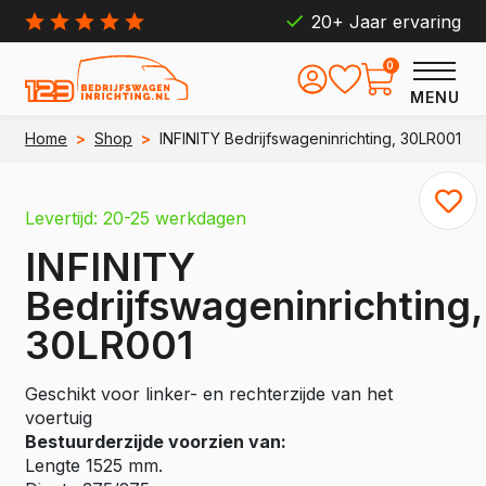
20+ Jaar ervaring
0
MENU
Home
>
Shop
>
INFINITY Bedrijfswageninrichting, 30LR001
Levertijd: 20-25 werkdagen
INFINITY
Bedrijfswageninrichting,
30LR001
Geschikt voor linker- en rechterzijde van het
voertuig
Bestuurderzijde voorzien van:
Lengte 1525 mm.