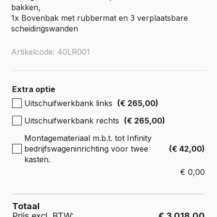
bakken,
1x Bovenbak met rubbermat en 3 verplaatsbare
scheidingswanden
Artikelcode: 40LR001
Extra optie
Uitschuifwerkbank links
(€ 265,00)
Uitschuifwerkbank rechts
(€ 265,00)
Montagemateriaal m.b.t. tot Infinity
bedrijfswageninrichting voor twee
(€ 42,00)
kasten.
€
0,00
Totaal
Prijs excl. BTW:
€ 3.018,00