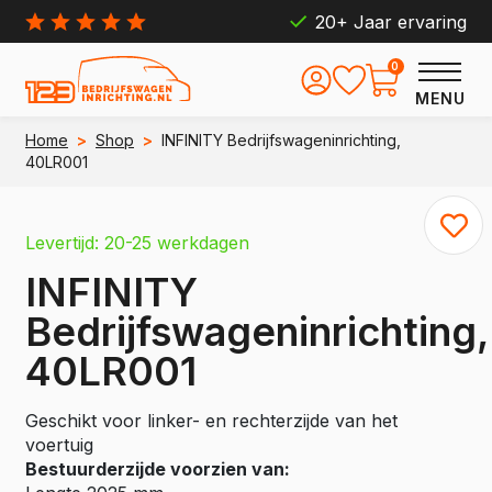
20+ Jaar ervaring
0
MENU
Home
>
Shop
>
INFINITY Bedrijfswageninrichting,
40LR001
Levertijd: 20-25 werkdagen
INFINITY
Bedrijfswageninrichting,
40LR001
Geschikt voor linker- en rechterzijde van het
voertuig
Bestuurderzijde voorzien van: