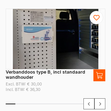
Verbanddoos type B, incl standaard
wandhouder
Excl. BTW:
€
30,00
Incl. BTW:
€
36,30