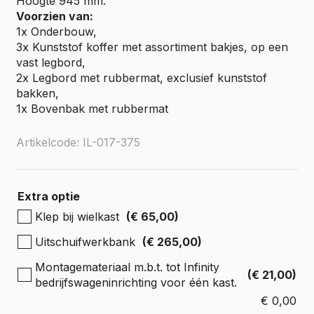
Hoogte 945 mm.
Voorzien van:
1x Onderbouw,
3x Kunststof koffer met assortiment bakjes, op een
vast legbord,
2x Legbord met rubbermat, exclusief kunststof
bakken,
1x Bovenbak met rubbermat
Artikelcode: IL-017-375
Extra optie
Klep bij wielkast
(€ 65,00)
Uitschuifwerkbank
(€ 265,00)
Montagemateriaal m.b.t. tot Infinity
(€ 21,00)
bedrijfswageninrichting voor één kast.
€
0,00