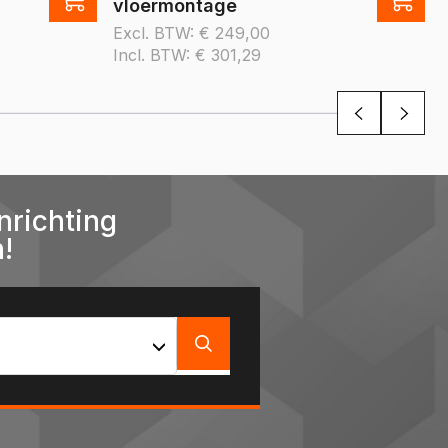
vloermontage
Excl. BTW:
€
249,00
Incl. BTW:
€
301,29
nrichting
!