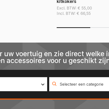
kitkokers
Excl. BTW:
€
55,00
Incl. BTW:
€
66,55
r uw voertuig en zie direct welke i
en accessoires voor u geschikt zijn
Selecteer een categorie