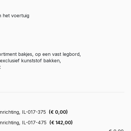
Master E-Tech
n het voertuig
Toyota
ProAce
ProAce Electric
ProAce City
ProAce City Electric
ortiment bakjes, op een vast legbord,
ProAce Max
exclusief kunststof bakken,
t
ProAce Max-e
Volkswagen
Caddy
Caddy Maxi
ID Buzz
nrichting, IL-017-375
(€ 0,00)
Transporter T6
nrichting, IL-017-475
(€ 142,00)
Transporter T7