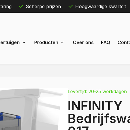
aring
Scherpe prijzen
Hoogwaardige kwaliteit
Skip
ertuigen
Producten
Over ons
FAQ
Cont
to
content
Maxus
eDeliver 3
Levertijd: 20-25 werkdagen
 Courier
eDeliver 7
INFINITY
Custom
eDeliver 9
t Custom
Bedrijfswa
Mercedes
estel
Citan
 Bestel