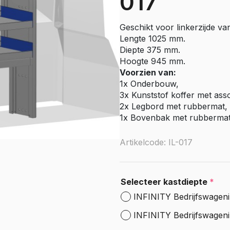
017
e Citan
Vito
Geschikt voor linkerzijde va
e Vito
Lengte 1025 mm.
Sprinter
Diepte 375 mm.
Hoogte 945 mm.
olly
e Sprinter RWD
Voorzien van:
1x Onderbouw,
Nissan
3x Kunststof koffer met ass
go
Townstar
2x Legbord met rubbermat, 
1x Bovenbak met rubberma
Townstar Electric
Primastar
Artikelcode: IL-017
Interstar
Peugeot
Selecteer kastdiepte
*
Partner
INFINITY Bedrijfswageni
e Partner
ectric
INFINITY Bedrijfswageni
Expert