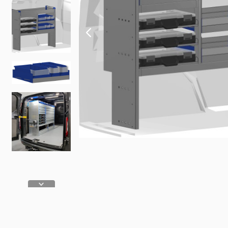
Fiat
Iveco
Doblo
Daily
Scudo
eJolly
e Scudo
eSuper J
e Doblo
KIA
Talento
PV5 Car
Ducato
MAN
TGE
eTGE
Opel
Combo
Combo El
Vivaro