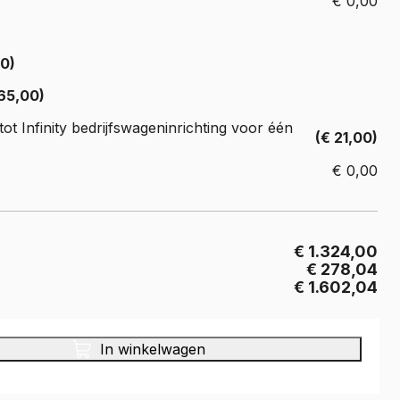
€
0,00
Crafter
e Crafter
00)
65,00)
ot Infinity bedrijfswageninrichting voor één
(€ 21,00)
€
0,00
€ 1.324,00
€ 278,04
€ 1.602,04
In winkelwagen