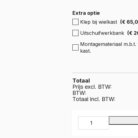
e Expert
ectric
Boxer
Extra optie
e Boxer
Klep bij wielkast
(€ 65,
lectric
Uitschuifwerkbank
(€ 2
Montagemateriaal m.b.t. t
kast.
Totaal
Prijs excl. BTW:
BTW:
Totaal incl. BTW:
INFINITY
Bedrijfswageninrichting,
IL-