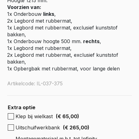
Hoogte 1215 mm.
Voorzien van:
1x Onderbouw
links
,
2x Legbord met rubbermat,
1x Legbord met rubbermat, exclusief kunststof
bakken,
1x Onderbouw hoogte 500 mm.
rechts
,
1x Legbord met rubbermat,
2x Legbord met rubbermat, exclusief kunststof
bakken,
1x Opbergbak met rubbermat, voor lange delen
Artikelcode: IL-037-375
Extra optie
Klep bij wielkast
(€ 65,00)
Uitschuifwerkbank
(€ 265,00)
Montagemateriaal m.b.t. tot Infinity