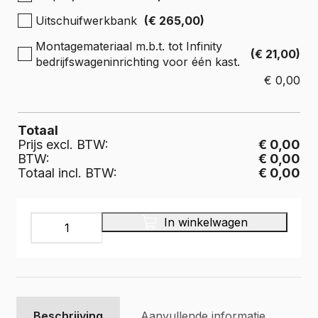
Uitschuifwerkbank
(€ 265,00)
Montagemateriaal m.b.t. tot Infinity
(€ 21,00)
bedrijfswageninrichting voor één kast.
€
0,00
Totaal
Prijs excl. BTW:
€ 0,00
BTW:
€ 0,00
Totaal incl. BTW:
€ 0,00
INFINITY
In winkelwagen
Bedrijfswageninrichting,
IL-
040-
375
aantal
Beschrijving
Aanvullende informatie