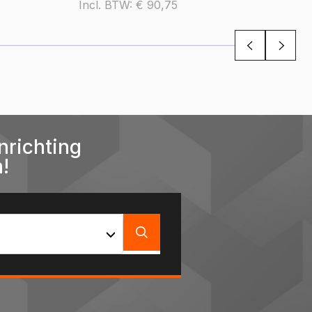
Incl. BTW:
€
90,75
nrichting
!