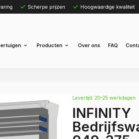
aring
Scherpe prijzen
Hoogwaardige kwaliteit
Skip
ertuigen
Producten
Over ons
FAQ
Cont
to
content
Maxus
eDeliver 3
Levertijd: 20-25 werkdagen
 Courier
eDeliver 7
INFINITY
Custom
eDeliver 9
t Custom
Bedrijfswa
Mercedes
estel
Citan
 Bestel