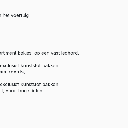
Master E-Tech
n het voertuig
Toyota
ProAce
ProAce Electric
ProAce City
ProAce City Electric
ortiment bakjes, op een vast legbord,
ProAce Max
exclusief kunststof bakken,
ProAce Max-e
 mm.
rechts
,
Volkswagen
exclusief kunststof bakken,
Caddy
, voor lange delen
Caddy Maxi
ID Buzz
Transporter T6
Transporter T7