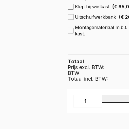
e Expert
Klep bij wielkast
(€ 65,
ectric
Boxer
e Boxer
Uitschuifwerkbank
(€ 2
lectric
Montagemateriaal m.b.t. t
kast.
Totaal
Prijs excl. BTW:
BTW:
Totaal incl. BTW:
INFINITY
Bedrijfswageninrichting,
IL-
049-
375