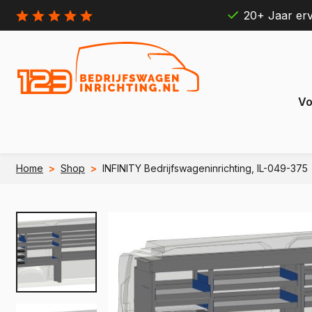
20+ Jaar erv
Vo
Home
>
Shop
>
INFINITY Bedrijfswageninrichting, IL-049-375
Citroën
Ford
Berlingo
Connect
e Berlingo
e Transit
Jumpy
Transit 
e Jumpy
e Transi
Jumper
Transit B
e Jumper
e Transit