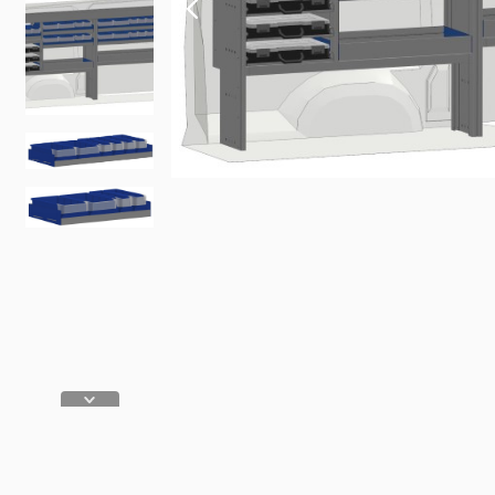
Fiat
Iveco
Doblo
Daily
Scudo
eJolly
e Scudo
eSuper J
e Doblo
KIA
Talento
PV5 Car
Ducato
MAN
TGE
eTGE
Opel
Combo
Combo El
Vivaro