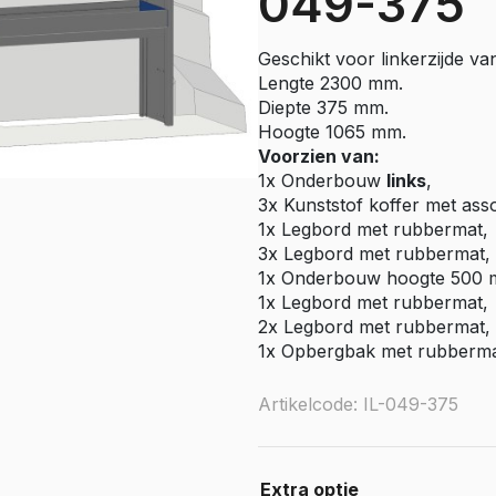
049-375
e Citan
Vito
Geschikt voor linkerzijde va
e Vito
Lengte 2300 mm.
Sprinter
Diepte 375 mm.
Hoogte 1065 mm.
olly
e Sprinter RWD
Voorzien van:
1x Onderbouw
links
,
Nissan
3x Kunststof koffer met ass
go
Townstar
1x Legbord met rubbermat,
3x Legbord met rubbermat, 
Townstar Electric
1x Onderbouw hoogte 500
Primastar
1x Legbord met rubbermat,
Interstar
2x Legbord met rubbermat, 
1x Opbergbak met rubbermat
Peugeot
Artikelcode: IL-049-375
Partner
e Partner
ectric
Expert
Extra optie