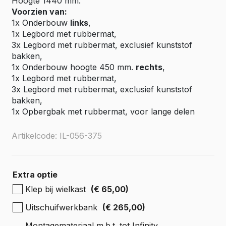
Hoogte 1440 mm.
Voorzien van:
1x Onderbouw
links
,
1x Legbord met rubbermat,
3x Legbord met rubbermat, exclusief kunststof
bakken,
1x Onderbouw hoogte 450 mm.
rechts
,
1x Legbord met rubbermat,
3x Legbord met rubbermat, exclusief kunststof
bakken,
1x Opbergbak met rubbermat, voor lange delen
Artikelcode: IL-056-375
Extra optie
Klep bij wielkast
(€ 65,00)
Uitschuifwerkbank
(€ 265,00)
Montagemateriaal m.b.t. tot Infinity