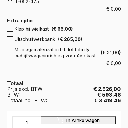
IL-062-475
€
0,00
Extra optie
Klep bij wielkast
(€ 65,00)
Uitschuifwerkbank
(€ 265,00)
Montagemateriaal m.b.t. tot Infinity
(€ 21,00)
bedrijfswageninrichting voor één kast.
€
0,00
Totaal
Prijs excl. BTW:
€ 2.826,00
BTW:
€ 593,46
Totaal incl. BTW:
€ 3.419,46
INFINITY
In winkelwagen
Bedrijfswageninrichting,