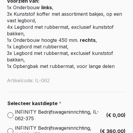
Voorzien van:
1x Onderbouw
links
,
3x Kunststof koffer met assortiment bakjes, op een
vast legbord,
4x Legbord met rubbermat, exclusief kunststof
bakken,
1x Onderbouw hoogte 450 mm.
rechts
,
1x Legbord met rubbermat,
3x Legbord met rubbermat, exclusief kunststof
bakken,
1x Opbergbak met rubbermat, voor lange delen
Artikelcode: IL-062
Selecteer kastdiepte
*
INFINITY Bedrijfswageninrichting, IL-
(€ 0,00)
062-375
INFINITY Bedrijfswageninrichting,
(€ 360,00)