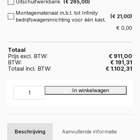
Uitschuifwerkbank
(€ 265,00)
Montagemateriaal m.b.t. tot Infinity
(€ 21,00)
bedrijfswageninrichting voor één kast.
€
0,00
Totaal
Prijs excl. BTW:
€ 911,00
BTW:
€ 191,31
Totaal incl. BTW:
€ 1.102,31
INFINITY
In winkelwagen
Bedrijfswageninrichting,
IR-
107
aantal
Beschrijving
Aanvullende informatie