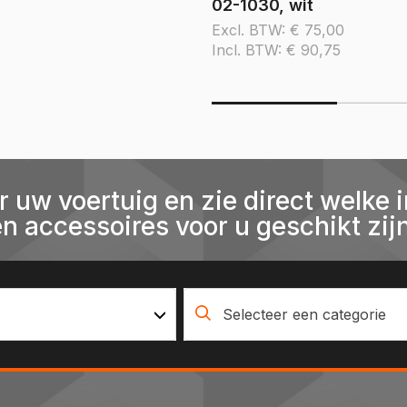
02-1030, wit
Excl. BTW:
€
75,00
Incl. BTW:
€
90,75
r uw voertuig en zie direct welke i
en accessoires voor u geschikt zijn
Selecteer een categorie