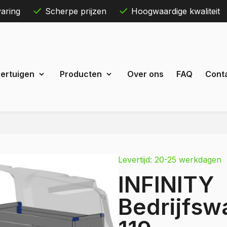
aring
Scherpe prijzen
Hoogwaardige kwaliteit
Skip
ertuigen
Producten
Over ons
FAQ
Cont
to
content
Maxus
eDeliver 3
Levertijd: 20-25 werkdagen
 Courier
eDeliver 7
INFINITY
Custom
eDeliver 9
t Custom
Bedrijfswa
Mercedes
estel
Citan
 Bestel