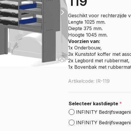
119
e Citan
Vito
Geschikt voor rechterzijde v
e Vito
Lengte 1025 mm.
Sprinter
Diepte 375 mm.
Hoogte 1045 mm.
olly
e Sprinter RWD
Voorzien van:
1x Onderbouw,
Nissan
3x Kunststof koffer met ass
go
Townstar
2x Legbord met rubbermat, 
1x Bovenbak met rubberma
Townstar Electric
Primastar
Artikelcode: IR-119
Interstar
Peugeot
Selecteer kastdiepte
*
Partner
INFINITY Bedrijfswageni
e Partner
ectric
INFINITY Bedrijfswageni
Expert