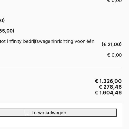
€
0,00
Crafter
e Crafter
00)
65,00)
ot Infinity bedrijfswageninrichting voor één
(€ 21,00)
€
0,00
€ 1.326,00
€ 278,46
€ 1.604,46
In winkelwagen