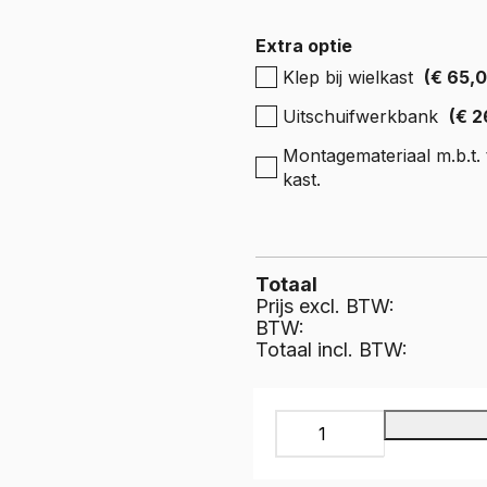
e Expert
ectric
Boxer
Extra optie
e Boxer
Klep bij wielkast
(€ 65,
lectric
Uitschuifwerkbank
(€ 2
Montagemateriaal m.b.t. t
kast.
Totaal
Prijs excl. BTW:
BTW:
Totaal incl. BTW:
INFINITY
Bedrijfswageninrichting,
IR-