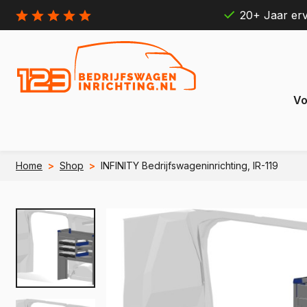
20+ Jaar erv
Vo
Home
>
Shop
>
INFINITY Bedrijfswageninrichting, IR-119
Citroën
Ford
Berlingo
Connect
e Berlingo
e Transit
Jumpy
Transit 
e Jumpy
e Transi
Jumper
Transit B
e Jumper
e Transit