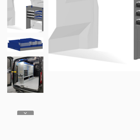
Fiat
Iveco
Doblo
Daily
Scudo
eJolly
e Scudo
eSuper J
e Doblo
KIA
Talento
PV5 Car
Ducato
MAN
TGE
eTGE
Opel
Combo
Combo El
Vivaro