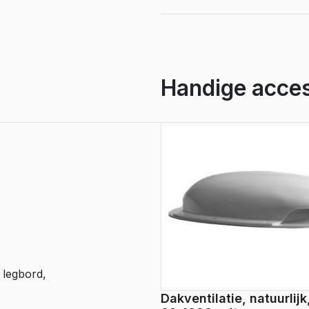
119
aantal
Handige acces
 legbord,
Dakventilatie, natuurlijk