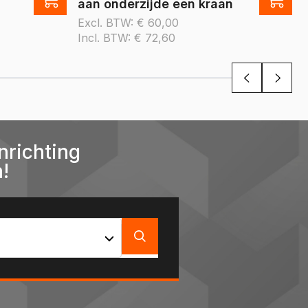
aan onderzijde een kraan
Excl. BTW:
€
60,00
Incl. BTW:
€
72,60
nrichting
!