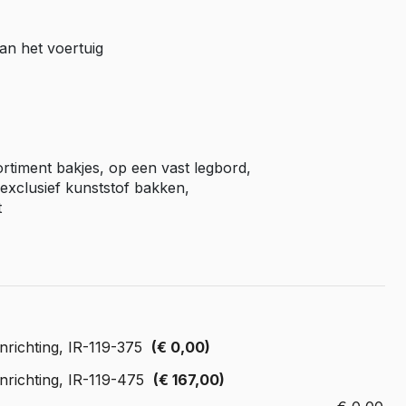
Master E-Tech
an het voertuig
Toyota
ProAce
ProAce Electric
ProAce City
ProAce City Electric
ortiment bakjes, op een vast legbord,
ProAce Max
exclusief kunststof bakken,
t
ProAce Max-e
Volkswagen
Caddy
Caddy Maxi
ID Buzz
nrichting, IR-119-375
(€ 0,00)
Transporter T6
nrichting, IR-119-475
(€ 167,00)
Transporter T7