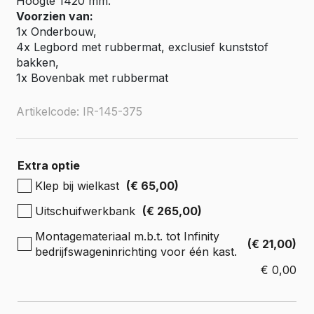
Hoogte 1420 mm.
Voorzien van:
1x Onderbouw,
4x Legbord met rubbermat, exclusief kunststof
bakken,
1x Bovenbak met rubbermat
Artikelcode: IR-145-375
Extra optie
Klep bij wielkast
(€ 65,00)
Uitschuifwerkbank
(€ 265,00)
Montagemateriaal m.b.t. tot Infinity
(€ 21,00)
bedrijfswageninrichting voor één kast.
€
0,00