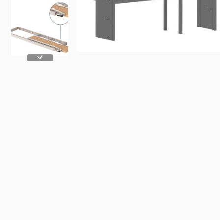
Fiat
Iveco
Doblo
Daily
Scudo
eJolly
e Scudo
eSuper J
e Doblo
KIA
Talento
PV5 Car
Ducato
MAN
TGE
eTGE
Opel
Combo
Combo El
Vivaro