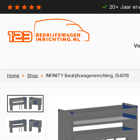
20+ Jaar erv
Vo
Home
>
Shop
>
INFINITY Bedrijfswageninrichting, IS4016
Citroën
Ford
Berlingo
Connect
e Berlingo
e Transit
Jumpy
Transit 
e Jumpy
e Transi
Jumper
Transit B
e Jumper
e Transit