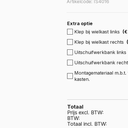
e Expert
Artikelcode: IS4016
ectric
Boxer
e Boxer
lectric
Extra optie
Klep bij wielkast links
(€
Klep bij wielkast rechts
Uitschuifwerkbank links
Uitschuifwerkbank recht
Montagemateriaal m.b.t. t
kasten.
Totaal
Prijs excl. BTW:
BTW:
Totaal incl. BTW: