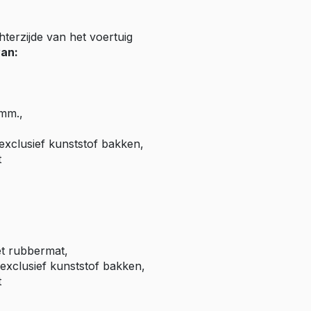
Master E-Tech
hterzijde van het voertuig
Toyota
van:
ProAce
ProAce Electric
ProAce City
mm.,
ProAce City Electric
ProAce Max
xclusief kunststof bakken,
t
ProAce Max-e
Volkswagen
Caddy
Caddy Maxi
t rubbermat,
ID Buzz
exclusief kunststof bakken,
Transporter T6
t
Transporter T7