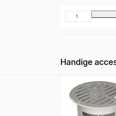
INFINITY
Bedrijfswageninrichting,
IS4016
aantal
Handige acces