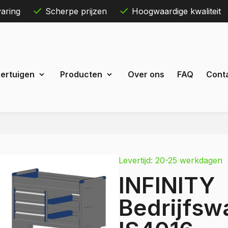
aring
Scherpe prijzen
Hoogwaardige kwaliteit
Skip
ertuigen
Producten
Over ons
FAQ
Cont
to
content
Maxus
eDeliver 3
Levertijd: 20-25 werkdagen
 Courier
eDeliver 7
INFINITY
Custom
eDeliver 9
t Custom
Bedrijfsw
Mercedes
estel
Citan
 Bestel