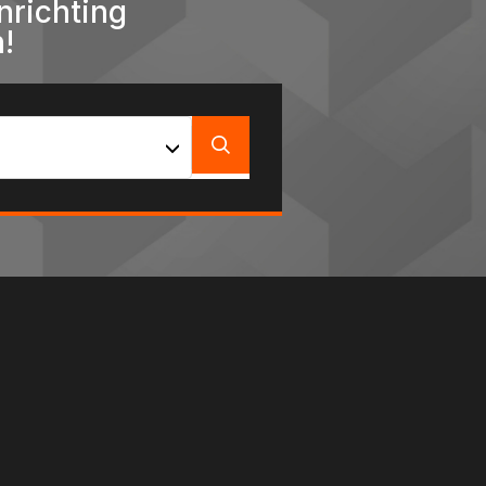
nrichting
!