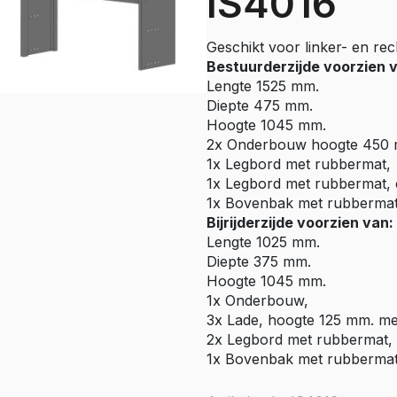
IS4016
e Citan
Vito
Geschikt voor linker- en rec
e Vito
Bestuurderzijde voorzien 
Sprinter
Lengte 1525 mm.
Diepte 475 mm.
olly
e Sprinter RWD
Hoogte 1045 mm.
2x Onderbouw hoogte 450 
Nissan
1x Legbord met rubbermat,
go
Townstar
1x Legbord met rubbermat, e
1x Bovenbak met rubberma
Townstar Electric
Bijrijderzijde voorzien van:
Primastar
Lengte 1025 mm.
Interstar
Diepte 375 mm.
Hoogte 1045 mm.
Peugeot
1x Onderbouw,
3x Lade, hoogte 125 mm. me
Partner
2x Legbord met rubbermat, 
e Partner
1x Bovenbak met rubberma
ectric
Expert