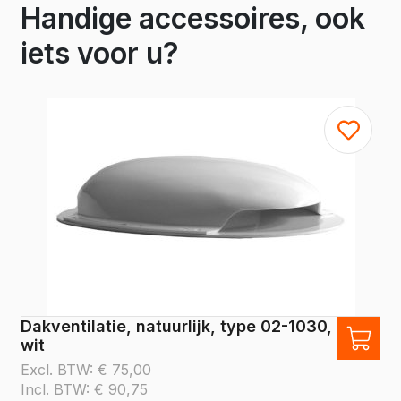
Handige accessoires, ook
iets voor u?
Dakventilatie, natuurlijk, type 02-1030,
wit
Excl. BTW:
€
75,00
Incl. BTW:
€
90,75