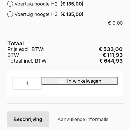
Voertuig hoogte H2
(€ 135,00)
Voertuig hoogte H3
(€ 135,00)
€
0,00
Totaal
Prijs excl. BTW:
€ 533,00
BTW:
€ 111,93
Totaal incl. BTW:
€ 644,93
Laadruimte
In winkelwagen
bescherming
H1
(LaRa),
multiplex
6
mm.
Beschrijving
Aanvullende informatie
lichtgrijs