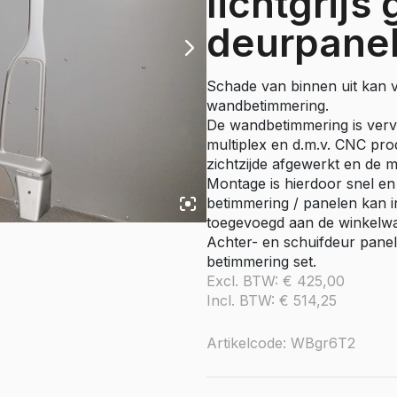
lichtgrijs 
e Citan
deurpane
Vito
e Vito
Sprinter
Schade van binnen uit kan
wandbetimmering.
olly
e Sprinter RWD
De wandbetimmering is verv
multiplex en d.m.v. CNC pro
Nissan
zichtzijde afgewerkt en de 
go
Townstar
Montage is hierdoor snel en
betimmering / panelen kan i
Townstar Electric
toegevoegd aan de winkelw
Primastar
Achter- en schuifdeur panel
Interstar
betimmering set.
Excl. BTW:
€
425,00
Peugeot
Incl. BTW:
€
514,25
Partner
Artikelcode: WBgr6T2
e Partner
ectric
Expert