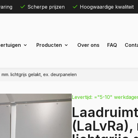
aring
Scherpe prijzen
Hoogwaardige kwaliteit
Skip
ertuigen
Producten
Over ons
FAQ
Cont
to
content
mm. lichtgrijs gelakt, ex. deurpanelen
Maxus
eDeliver 3
Levertijd: ="5-10" werkdage
 Courier
eDeliver 7
Laadruim
Custom
eDeliver 9
t Custom
(LaLvRa),
Mercedes
estel
Citan
 Bestel