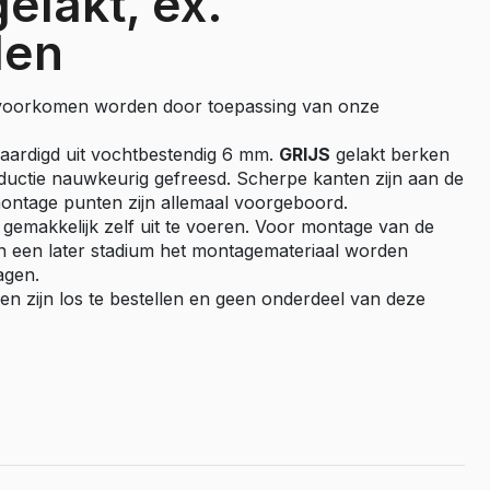
gelakt, ex.
Master E-Tech
len
Toyota
ProAce
 voorkomen worden door toepassing van onze
ProAce Electric
aardigd uit vochtbestendig 6 mm.
GRIJS
gelakt berken
ProAce City
ductie nauwkeurig gefreesd. Scherpe kanten zijn aan de
ProAce City Electric
montage punten zijn allemaal voorgeboord.
ProAce Max
 gemakkelijk zelf uit te voeren. Voor montage van de
n een later stadium het montagemateriaal worden
ProAce Max-e
agen.
en zijn los te bestellen en geen onderdeel van deze
Volkswagen
Caddy
Caddy Maxi
ID Buzz
Transporter T6
Transporter T7