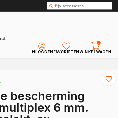
act
0
INLOGGEN
FAVORIETEN
WINKELWAGEN
Renault
Kangoo
n
Kangoo E-Tech
te bescherming
Express
Trafic
 multiplex 6 mm.
Trafic E-Tech
Master