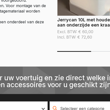
l voorgeboord.
eren. Voor montage van de
ntagemateriaal worden
Jerrycan 10L met houde
 geen onderdeel van deze
aan onderzijde een kra
Excl. BTW:
€
60,00
Incl. BTW:
€
72,60
r uw voertuig en zie direct welke i
en accessoires voor u geschikt zijn
Selecteer een categorie