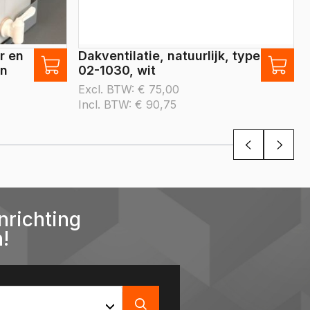
r en
Dakventilatie, natuurlijk, type
an
02-1030, wit
Excl. BTW:
€
75,00
Incl. BTW:
€
90,75
nrichting
!