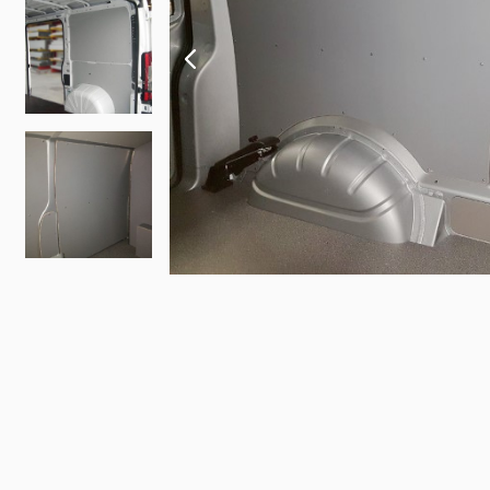
Fiat
Iveco
Doblo
Daily
Scudo
eJolly
e Scudo
eSuper J
e Doblo
KIA
Talento
PV5 Car
Ducato
MAN
TGE
eTGE
Opel
Combo
Combo El
Vivaro