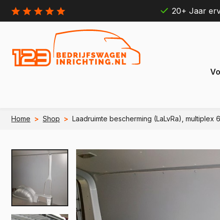
20+ Jaar erv
Vo
Home
>
Shop
>
Laadruimte bescherming (LaLvRa), multiplex 6 
Citroën
Ford
Berlingo
Connect
e Berlingo
e Transit
Jumpy
Transit 
e Jumpy
e Transi
Jumper
Transit B
e Jumper
e Transit