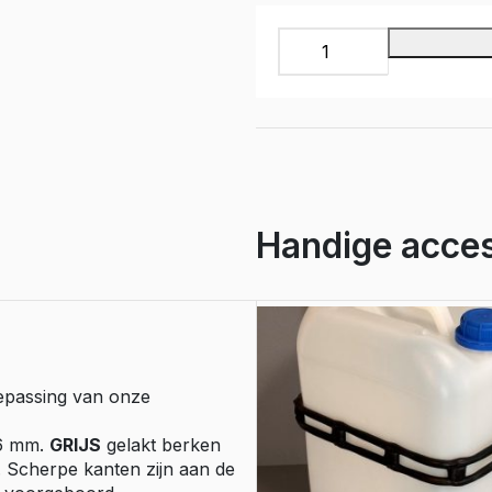
e Expert
ectric
Boxer
Laadruimte
bescherming
e Boxer
(LaLvRa),
lectric
multiplex
6
mm.
lichtgrijs
gelakt,
ex.
Handige acces
deurpanelen
aantal
epassing van onze
 6 mm.
GRIJS
gelakt berken
. Scherpe kanten zijn aan de