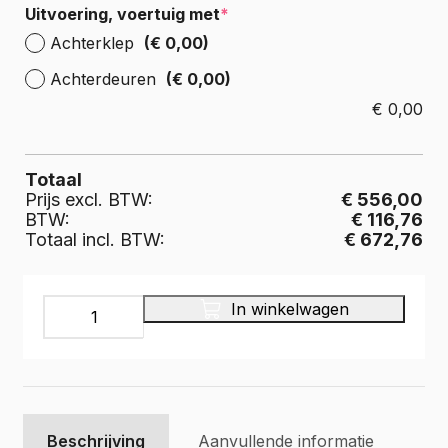
Uitvoering, voertuig met
*
Achterklep
(€ 0,00)
Achterdeuren
(€ 0,00)
€
0,00
Totaal
Prijs excl. BTW:
€ 556,00
BTW:
€ 116,76
Totaal incl. BTW:
€ 672,76
Laadvloer
In winkelwagen
multiplex
12
mm.,
kleur
bruin
aantal
Beschrijving
Aanvullende informatie