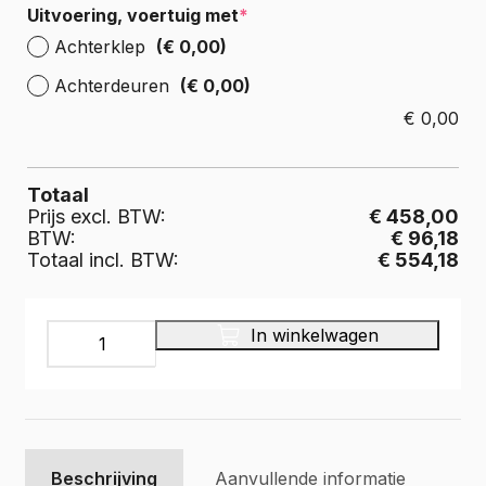
Uitvoering, voertuig met
*
Achterklep
(€ 0,00)
Achterdeuren
(€ 0,00)
€
0,00
Totaal
Prijs excl. BTW:
€ 458,00
BTW:
€ 96,18
Totaal incl. BTW:
€ 554,18
Laadvloer
In winkelwagen
multiplex
12
mm.,
kleur
grijs
aantal
Beschrijving
Aanvullende informatie