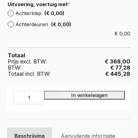
Uitvoering, voertuig met
*
Achterklep
(€ 0,00)
Achterdeuren
(€ 0,00)
€
0,00
Totaal
Prijs excl. BTW:
€ 368,00
BTW:
€ 77,28
Totaal incl. BTW:
€ 445,28
Laadvloer
In winkelwagen
multiplex
9
mm.,
kleur
grijs
aantal
Beschrijving
Aanvullende informatie