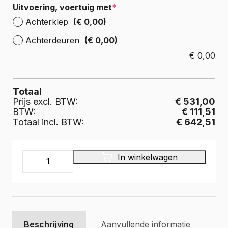
Uitvoering, voertuig met
*
Achterklep
(€ 0,00)
Achterdeuren
(€ 0,00)
€
0,00
Totaal
Prijs excl. BTW:
€ 531,00
BTW:
€ 111,51
Totaal incl. BTW:
€ 642,51
Laadvloer
In winkelwagen
multiplex
9
mm.,
kleur
grijs
aantal
Beschrijving
Aanvullende informatie